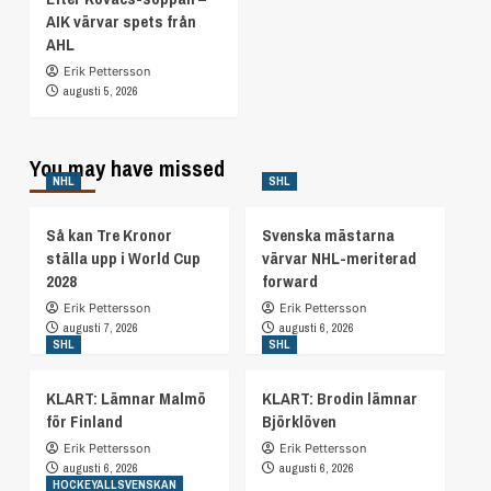
Svenska mästarna värvar NHL-meriterad
AIK värvar spets från
forward
2
AHL
Erik Pettersson
augusti 5, 2026
SHL
KLART: Lämnar Malmö för Finland
3
You may have missed
NHL
SHL
Så kan Tre Kronor
Svenska mästarna
SHL
KLART: Brodin lämnar Björklöven
ställa upp i World Cup
värvar NHL-meriterad
2028
forward
4
Erik Pettersson
Erik Pettersson
augusti 7, 2026
augusti 6, 2026
HOCKEYALLSVENSKAN
SHL
SHL
Efter Kovacs-soppan – AIK värvar spets från
AHL
KLART: Lämnar Malmö
KLART: Brodin lämnar
5
för Finland
Björklöven
Erik Pettersson
Erik Pettersson
augusti 6, 2026
augusti 6, 2026
HOCKEYALLSVENSKAN