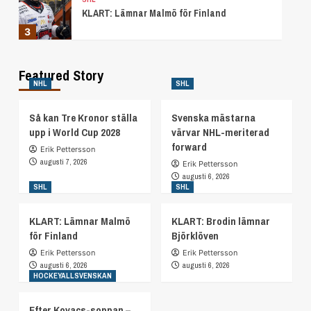
KLART: Lämnar Malmö för Finland
3
Featured Story
SHL
NHL
SHL
KLART: Brodin lämnar Björklöven
4
Så kan Tre Kronor ställa
Svenska mästarna
upp i World Cup 2028
värvar NHL-meriterad
forward
HOCKEYALLSVENSKAN
Erik Pettersson
Efter Kovacs-soppan – AIK värvar spets från
augusti 7, 2026
Erik Pettersson
AHL
augusti 6, 2026
5
SHL
SHL
KLART: Lämnar Malmö
KLART: Brodin lämnar
NHL
för Finland
Björklöven
Så kan Tre Kronor ställa upp i World Cup
2028
Erik Pettersson
Erik Pettersson
1
augusti 6, 2026
augusti 6, 2026
HOCKEYALLSVENSKAN
SHL
Efter Kovacs-soppan –