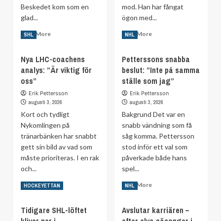
Beskedet kom som en
mod. Han har fångat
glad...
ögon med...
Read
Read
Read More
Read More
SHL
NHL
more
more
about
about
Nya LHC-coachens
Petterssons snabba
KLART:
SHL-
analys: ”Är viktig för
beslut: ”Inte på samma
Vänder
talangens
oss”
hem
ställe som jag”
val:
–
”Kan
Erik Pettersson
Erik Pettersson
efter
ta
augusti 3, 2026
augusti 3, 2026
16
stora
Kort och tydligt
Bakgrund Det var en
år
kliv”
Nykomlingen på
snabb vändning som få
tränarbänken har snabbt
såg komma. Pettersson
gett sin bild av vad som
stod inför ett val som
måste prioriteras. I en rak
påverkade både hans
och...
spel...
Read
Read
Read More
Read More
HOCKEYETTAN
NHL
more
more
about
about
Tidigare SHL-löftet
Avslutar karriären –
Nya
Petterssons
kliver ner i
efter elva säsonger i
LHC-
snabba