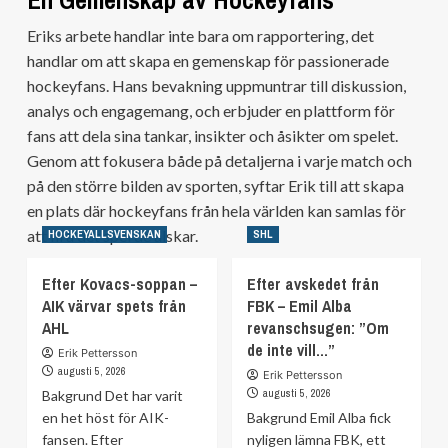
Eriks arbete handlar inte bara om rapportering, det
handlar om att skapa en gemenskap för passionerade
hockeyfans. Hans bevakning uppmuntrar till diskussion,
analys och engagemang, och erbjuder en plattform för
fans att dela sina tankar, insikter och åsikter om spelet.
Genom att fokusera både på detaljerna i varje match och
på den större bilden av sporten, syftar Erik till att skapa
en plats där hockeyfans från hela världen kan samlas för
att fira det spel de älskar.
HOCKEYALLSVENSKAN
SHL
Efter Kovacs-soppan –
Efter avskedet från
AIK värvar spets från
FBK – Emil Alba
AHL
revanschsugen: ”Om
de inte vill…”
Erik Pettersson
augusti 5, 2026
Erik Pettersson
augusti 5, 2026
Bakgrund Det har varit
en het höst för AIK-
Bakgrund Emil Alba fick
fansen. Efter
nyligen lämna FBK, ett