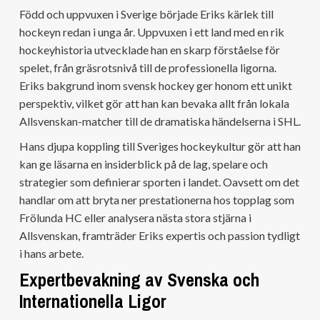
Född och uppvuxen i Sverige började Eriks kärlek till
hockeyn redan i unga år. Uppvuxen i ett land med en rik
hockeyhistoria utvecklade han en skarp förståelse för
spelet, från gräsrotsnivå till de professionella ligorna.
Eriks bakgrund inom svensk hockey ger honom ett unikt
perspektiv, vilket gör att han kan bevaka allt från lokala
Allsvenskan-matcher till de dramatiska händelserna i SHL.
Hans djupa koppling till Sveriges hockeykultur gör att han
kan ge läsarna en insiderblick på de lag, spelare och
strategier som definierar sporten i landet. Oavsett om det
handlar om att bryta ner prestationerna hos topplag som
Frölunda HC eller analysera nästa stora stjärna i
Allsvenskan, framträder Eriks expertis och passion tydligt
i hans arbete.
Expertbevakning av Svenska och
Internationella Ligor