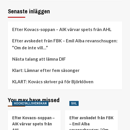
Senaste inläggen
Efter Kovacs-soppan – AIK värvar spets från AHL
Efter avskedet från FBK – Emil Alba revanschsugen:
”Om de inte vill…”
Nästa talang att lämna DIF
Klart: Lämnar efter fem säsonger
KLART: Kovács skriver på för Björklöven
You may have missed
HOCKEYALLSVENSKAN
SHL
Efter Kovacs-soppan –
Efter avskedet från FBK
AIK värvar spets från
– Emil Alba
AHL
revanschsugen: ”Om