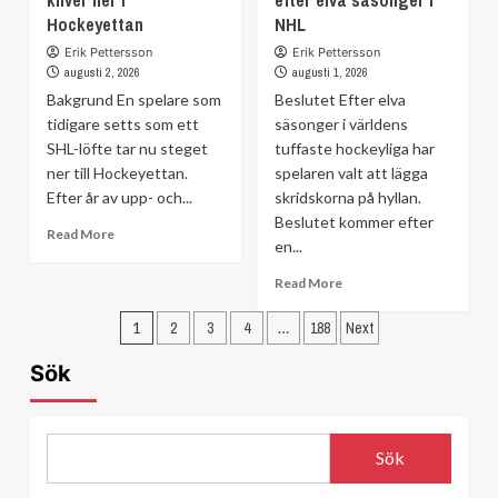
Hockeyettan
coachens
NHL
beslut:
analys:
”Inte
Erik Pettersson
Erik Pettersson
”Är
på
augusti 2, 2026
augusti 1, 2026
viktig
samma
Bakgrund En spelare som
Beslutet Efter elva
för
ställe
tidigare setts som ett
säsonger i världens
oss”
som
SHL-löfte tar nu steget
tuffaste hockeyliga har
jag”
ner till Hockeyettan.
spelaren valt att lägga
Efter år av upp- och...
skridskorna på hyllan.
Beslutet kommer efter
Read
Read More
en...
more
about
Read
Read More
Tidigare
more
SHL-
Sidnumrering
about
1
2
3
4
…
188
Next
löftet
Avslutar
för
kliver
karriären
Sök
ner
inlägg
–
i
efter
Hockeyettan
elva
säsonger
Sök
i
NHL