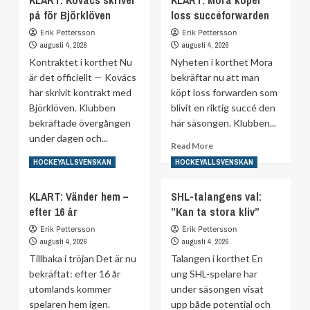
Klart:
på för Björklöven
att
loss succéforwarden
Lämnar
lämna
efter
Erik Pettersson
Erik Pettersson
DIF
fem
augusti 4, 2026
augusti 4, 2026
säsonger
Kontraktet i korthet Nu
Nyheten i korthet Mora
är det officiellt — Kovács
bekräftar nu att man
har skrivit kontrakt med
köpt loss forwarden som
Björklöven. Klubben
blivit en riktig succé den
bekräftade övergången
här säsongen. Klubben...
under dagen och...
Read
Read More
more
Read
Read More
HOCKEYALLSVENSKAN
HOCKEYALLSVENSKAN
about
more
KLART:
about
KLART: Vänder hem –
SHL-talangens val:
Mora
KLART:
efter 16 år
”Kan ta stora kliv”
köper
Kovács
loss
skriver
Erik Pettersson
Erik Pettersson
succéforwarden
på
augusti 4, 2026
augusti 4, 2026
för
Tillbaka i tröjan Det är nu
Talangen i korthet En
Björklöven
bekräftat: efter 16 år
ung SHL-spelare har
utomlands kommer
under säsongen visat
spelaren hem igen.
upp både potential och