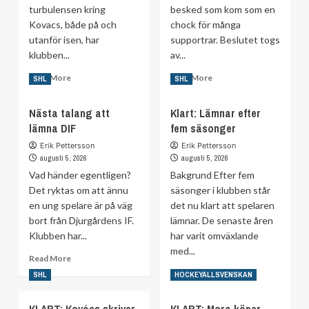
turbulensen kring
besked som kom som en
Kovacs, både på och
chock för många
utanför isen, har
supportrar. Beslutet togs
klubben...
av...
Read
Read
Read More
Read More
SHL
SHL
more
more
about
about
Nästa talang att
Klart: Lämnar efter
Efter
Efter
lämna DIF
fem säsonger
Kovacs-
avskedet
soppan
från
Erik Pettersson
Erik Pettersson
–
FBK
augusti 5, 2026
augusti 5, 2026
AIK
–
Vad händer egentligen?
Bakgrund Efter fem
värvar
Emil
Det ryktas om att ännu
säsonger i klubben står
spets
Alba
en ung spelare är på väg
det nu klart att spelaren
från
revanschsugen:
bort från Djurgårdens IF.
AHL
lämnar. De senaste åren
”Om
de
Klubben har...
har varit omväxlande
inte
med...
Read
Read More
vill…”
more
Read
Read More
SHL
HOCKEYALLSVENSKAN
about
more
Nästa
about
KLART: Kovács skriver
KLART: Mora köper
talang