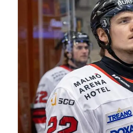
värvar
NHL-
meriterad
forward