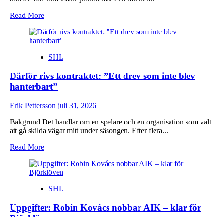
Read
Read More
more
about
Nya
LHC-
SHL
coachens
analys:
Därför rivs kontraktet: ”Ett drev som inte blev
”Är
viktig
hanterbart”
för
oss”
Erik Pettersson
juli 31, 2026
Bakgrund Det handlar om en spelare och en organisation som valt
att gå skilda vägar mitt under säsongen. Efter flera...
Read
Read More
more
about
Därför
rivs
SHL
kontraktet:
”Ett
Uppgifter: Robin Kovács nobbar AIK – klar för
drev
som