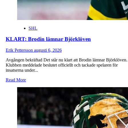
SHL
KLART: Brodin lämnar Björklöven
Erik Pettersson
augusti 6, 2026
Avgången bekräftad Det står nu klart att Brodin lämnar Björklöven.
Klubben meddelade beslutet officiellt och tackade spelaren för
insatserna under...
Read
Read More
more
about
KLART:
Brodin
lämnar
Björklöven