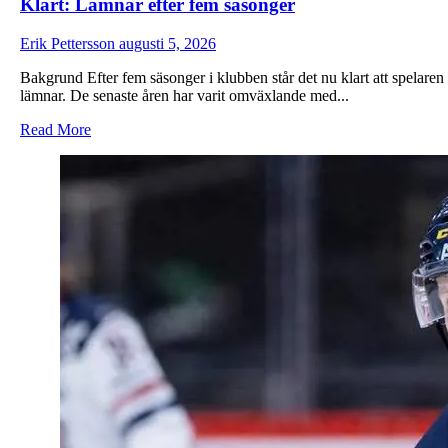
Klart: Lämnar efter fem säsonger
Erik Pettersson
augusti 5, 2026
Bakgrund Efter fem säsonger i klubben står det nu klart att spelaren
lämnar. De senaste åren har varit omväxlande med...
Read
Read More
more
about
Klart:
Lämnar
efter
fem
säsonger