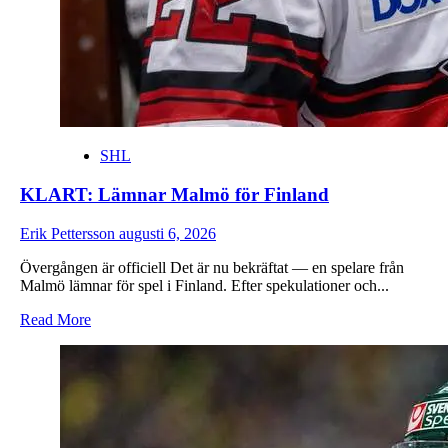
SHL
KLART: Lämnar Malmö för Finland
Erik Pettersson
augusti 6, 2026
Övergången är officiell Det är nu bekräftat — en spelare från
Malmö lämnar för spel i Finland. Efter spekulationer och...
Read
Read More
more
about
KLART:
Lämnar
Malmö
för
Finland