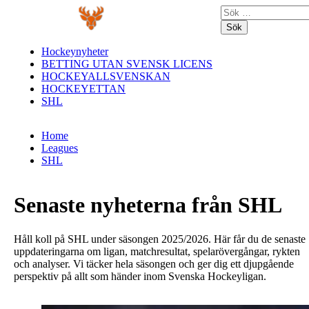
Skip
Primary
Sök
to
Menu
efter:
content
Hockeynyheter
BETTING UTAN SVENSK LICENS
HOCKEYALLSVENSKAN
HOCKEYETTAN
SHL
Home
Leagues
SHL
Senaste nyheterna från SHL
Håll koll på SHL under säsongen 2025/2026. Här får du de senaste
uppdateringarna om ligan, matchresultat, spelarövergångar, rykten
och analyser. Vi täcker hela säsongen och ger dig ett djupgående
perspektiv på allt som händer inom Svenska Hockeyligan.