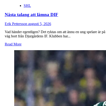
SHL
Nästa talang att lämna DIF
Erik Pettersson
augusti 5, 2026
Vad händer egentligen? Det ryktas om att ännu en ung spelare är på
väg bort från Djurgårdens IF. Klubben har...
Read
Read More
more
about
Nästa
talang
att
lämna
DIF