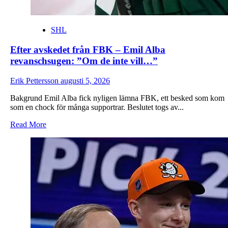
SHL
Efter avskedet från FBK – Emil Alba
revanschsugen: ”Om de inte vill…”
Erik Pettersson
augusti 5, 2026
Bakgrund Emil Alba fick nyligen lämna FBK, ett besked som kom
som en chock för många supportrar. Beslutet togs av...
Read
Read More
more
about
Efter
avskedet
från
FBK
–
Emil
Alba
revanschsugen:
”Om