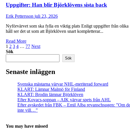
Uppgifter: Han blir Björklövens sista back
med
Cal
Foote
Erik Pettersson
juli 23, 2026
Nyförvärvet som ska fylla en viktig plats Enligt uppgifter från olika
håll ser det ut som att Björklöven snart kompletterar...
Read
Read More
Sidnumrering
more
1
2
3
4
…
77
Next
about
Sök
för
Uppgifter:
Sök
inlägg
Han
blir
Senaste inläggen
Björklövens
sista
back
Svenska mästarna värvar NHL-meriterad forward
KLART: Lämnar Malmö för Finland
KLART: Brodin lämnar Björklöven
Efter Kovacs-soppan – AIK värvar spets från AHL
Efter avskedet från FBK – Emil Alba revanschsugen: ”Om d
inte vill…”
You may have missed