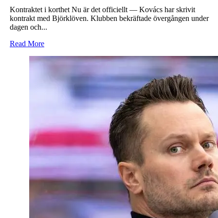
Kontraktet i korthet Nu är det officiellt — Kovács har skrivit
kontrakt med Björklöven. Klubben bekräftade övergången under
dagen och...
Read
Read More
more
about
KLART:
Kovács
skriver
på
för
Björklöven