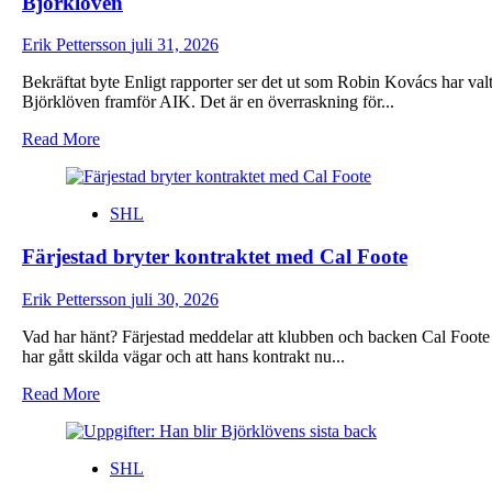
Björklöven
inte
blev
Erik Pettersson
juli 31, 2026
hanterbart”
Bekräftat byte Enligt rapporter ser det ut som Robin Kovács har val
Björklöven framför AIK. Det är en överraskning för...
Read
Read More
more
about
Uppgifter:
SHL
Robin
Kovács
Färjestad bryter kontraktet med Cal Foote
nobbar
AIK
–
Erik Pettersson
juli 30, 2026
klar
för
Vad har hänt? Färjestad meddelar att klubben och backen Cal Foote
Björklöven
har gått skilda vägar och att hans kontrakt nu...
Read
Read More
more
about
Färjestad
SHL
bryter
kontraktet