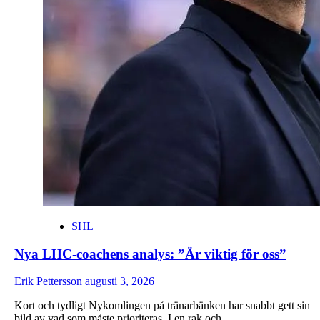
SHL
Nya LHC-coachens analys: ”Är viktig för oss”
Erik Pettersson
augusti 3, 2026
Kort och tydligt Nykomlingen på tränarbänken har snabbt gett sin
bild av vad som måste prioriteras. I en rak och...