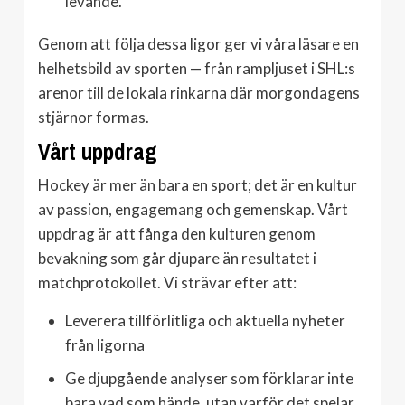
levande.
Genom att följa dessa ligor ger vi våra läsare en
helhetsbild av sporten — från rampljuset i SHL:s
arenor till de lokala rinkarna där morgondagens
stjärnor formas.
Vårt uppdrag
Hockey är mer än bara en sport; det är en kultur
av passion, engagemang och gemenskap. Vårt
uppdrag är att fånga den kulturen genom
bevakning som går djupare än resultatet i
matchprotokollet. Vi strävar efter att:
Leverera tillförlitliga och aktuella nyheter
från ligorna
Ge djupgående analyser som förklarar inte
bara vad som hände, utan varför det spelar