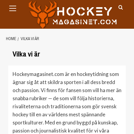
Primary
Skip
Menu
to
content
HOME
VILKA VI ÄR
Vilka vi är
Hockeymagasinet.com är en hockeytidning som
ägnar sig åt att skildra sporten i all dess bredd
och passion. Vi finns för fansen som vill ha mer än
snabba rubriker — de som vill följa historierna,
rivaliteterna och traditionerna som gör svensk
hockey till en av världens mest spännande
sportkulturer. Med en grund byggd på kunskap,
passion och journalistisk kvalitet för vi våra