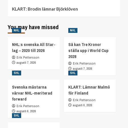
KLART: Brodin lämnar Björklöven
You may have missed
NHL
NHL
NHL:s svenska All Star-
Så kan Tre Kronor
lag – 2020 till 2026
ställa upp i World Cup
2028
Erik Pettersson
augusti 7, 2026
Erik Pettersson
augusti 7, 2026
SHL
SHL
Svenska mästarna
KLART: Lämnar Malmö
värvar NHL-meriterad
för Finland
forward
Erik Pettersson
augusti 6, 2026
Erik Pettersson
augusti 6, 2026
SHL