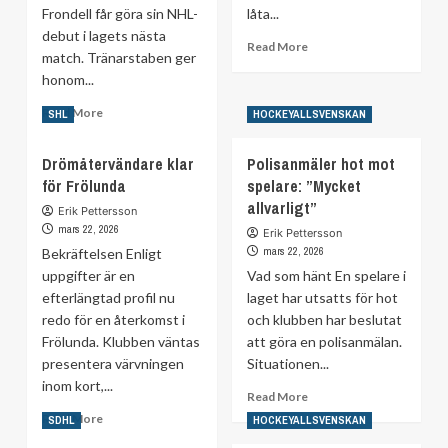
Frondell får göra sin NHL-
låta...
debut i lagets nästa
Read
Read More
match. Tränarstaben ger
more
honom...
about
Kross
Read
Read More
SHL
HOCKEYALLSVENSKAN
på
more
Hovet
about
–
Drömåtervändare klar
Polisanmäler hot mot
Chicagos
sköt
för Frölunda
spelare: ”Mycket
besked:
upp
Då
allvarligt”
Erik Pettersson
MoDos
gör
mars 22, 2026
Erik Pettersson
firande
Anton
mars 22, 2026
Bekräftelsen Enligt
Frondell
uppgifter är en
Vad som hänt En spelare i
debut
efterlängtad profil nu
laget har utsatts för hot
i
redo för en återkomst i
NHL
och klubben har beslutat
Frölunda. Klubben väntas
att göra en polisanmälan.
presentera värvningen
Situationen...
inom kort,...
Read
Read More
more
Read
Read More
SDHL
HOCKEYALLSVENSKAN
about
more