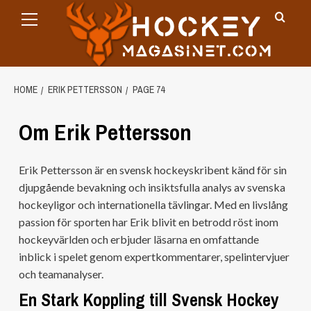
Primary
Skip
Menu
to
content
HOME
ERIK PETTERSSON
PAGE 74
Om Erik Pettersson
Erik Pettersson är en svensk hockeyskribent känd för sin
djupgående bevakning och insiktsfulla analys av svenska
hockeyligor och internationella tävlingar. Med en livslång
passion för sporten har Erik blivit en betrodd röst inom
hockeyvärlden och erbjuder läsarna en omfattande
inblick i spelet genom expertkommentarer, spelintervjuer
och teamanalyser.
En Stark Koppling till Svensk Hockey