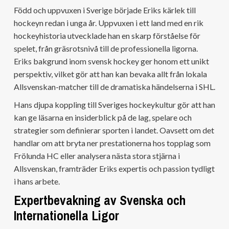
Född och uppvuxen i Sverige började Eriks kärlek till
hockeyn redan i unga år. Uppvuxen i ett land med en rik
hockeyhistoria utvecklade han en skarp förståelse för
spelet, från gräsrotsnivå till de professionella ligorna.
Eriks bakgrund inom svensk hockey ger honom ett unikt
perspektiv, vilket gör att han kan bevaka allt från lokala
Allsvenskan-matcher till de dramatiska händelserna i SHL.
Hans djupa koppling till Sveriges hockeykultur gör att han
kan ge läsarna en insiderblick på de lag, spelare och
strategier som definierar sporten i landet. Oavsett om det
handlar om att bryta ner prestationerna hos topplag som
Frölunda HC eller analysera nästa stora stjärna i
Allsvenskan, framträder Eriks expertis och passion tydligt
i hans arbete.
Expertbevakning av Svenska och
Internationella Ligor