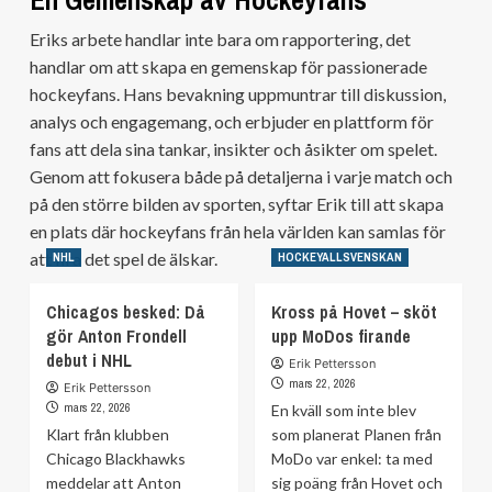
Eriks arbete handlar inte bara om rapportering, det
handlar om att skapa en gemenskap för passionerade
hockeyfans. Hans bevakning uppmuntrar till diskussion,
analys och engagemang, och erbjuder en plattform för
fans att dela sina tankar, insikter och åsikter om spelet.
Genom att fokusera både på detaljerna i varje match och
på den större bilden av sporten, syftar Erik till att skapa
en plats där hockeyfans från hela världen kan samlas för
att fira det spel de älskar.
NHL
HOCKEYALLSVENSKAN
Chicagos besked: Då
Kross på Hovet – sköt
gör Anton Frondell
upp MoDos firande
debut i NHL
Erik Pettersson
mars 22, 2026
Erik Pettersson
mars 22, 2026
En kväll som inte blev
Klart från klubben
som planerat Planen från
Chicago Blackhawks
MoDo var enkel: ta med
meddelar att Anton
sig poäng från Hovet och