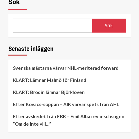
Sök
Anton
Frondell
NHL-
debutera
Sök
Senaste inläggen
Svenska mästarna värvar NHL-meriterad forward
KLART: Lämnar Malmö för Finland
KLART: Brodin lämnar Björklöven
Efter Kovacs-soppan – AIK värvar spets från AHL
Efter avskedet från FBK – Emil Alba revanschsugen:
”Om de inte vill…”