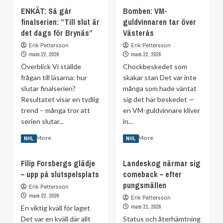
Polisanmäler
about
ENKÄT: Så går
Bomben: VM-
hot
Drömåtervändare
finalserien: ”Till slut är
guldvinnaren tar över
mot
klar
spelare:
det dags för Brynäs”
för
Västerås
”Mycket
Frölunda
Erik Pettersson
Erik Pettersson
allvarligt”
mars 22, 2026
mars 22, 2026
Överblick Vi ställde
Chockbeskedet som
frågan till läsarna: hur
skakar stan Det var inte
slutar finalserien?
många som hade väntat
Resultatet visar en tydlig
sig det här beskedet —
trend – många tror att
en VM-guldvinnare kliver
serien slutar...
in...
Read
Read
Read More
Read More
NHL
NHL
more
more
about
about
Filip Forsbergs glädje
Landeskog närmar sig
ENKÄT:
Bomben:
– upp på slutspelsplats
comeback – efter
Så
VM-
går
pungsmällen
guldvinnaren
Erik Pettersson
finalserien:
tar
mars 22, 2026
Erik Pettersson
”Till
över
mars 21, 2026
En viktig kväll för laget
slut
Västerås
Det var en kväll där allt
Status och återhämtning
är