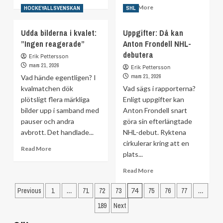
more
Read
Read More
HOCKEYALLSVENSKAN
SHL
about
more
VIK-
about
Udda bilderna i kvalet:
Uppgifter: Då kan
profilens
Björklöven
”Ingen reagerade”
lättnad:
Anton Frondell NHL-
till
”Fan
debutera
semifinal
Erik Pettersson
allt
–
mars 21, 2026
Erik Pettersson
som
”Hade
mars 21, 2026
Vad hände egentligen? I
finns
ingen
kvalmatchen dök
Vad sägs i rapporterna?
däremellan”
plan
plötsligt flera märkliga
Enligt uppgifter kan
för
bilder upp i samband med
Anton Frondell snart
det”
pauser och andra
göra sin efterlängtade
avbrott. Det handlade...
NHL-debut. Ryktena
cirkulerar kring att en
Read
Read More
plats...
more
about
Read
Read More
Udda
more
bilderna
Sidnumrering
about
Previous
1
…
71
72
73
74
75
76
77
…
i
Uppgifter:
för
kvalet:
189
Next
Då
”Ingen
inlägg
kan
reagerade”