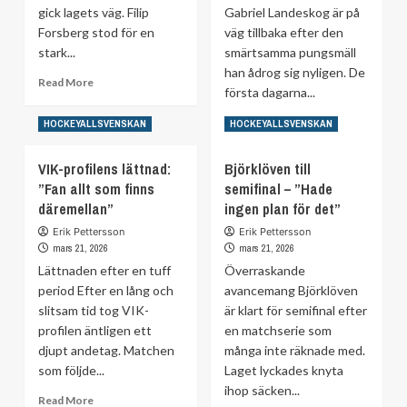
gick lagets väg. Filip
Gabriel Landeskog är på
det
Forsberg stod för en
dags
väg tillbaka efter den
för
stark...
smärtsamma pungsmäll
Brynäs”
han ådrog sig nyligen. De
Read
Read More
första dagarna...
more
about
Read
Read More
HOCKEYALLSVENSKAN
HOCKEYALLSVENSKAN
Filip
more
Forsbergs
about
VIK-profilens lättnad:
glädje
Björklöven till
Landeskog
–
”Fan allt som finns
semifinal – ”Hade
närmar
upp
däremellan”
ingen plan för det”
sig
på
comeback
Erik Pettersson
Erik Pettersson
slutspelsplats
–
mars 21, 2026
mars 21, 2026
efter
Lättnaden efter en tuff
Överraskande
pungsmällen
period Efter en lång och
avancemang Björklöven
slitsam tid tog VIK-
är klart för semifinal efter
profilen äntligen ett
en matchserie som
djupt andetag. Matchen
många inte räknade med.
som följde...
Laget lyckades knyta
ihop säcken...
Read
Read More