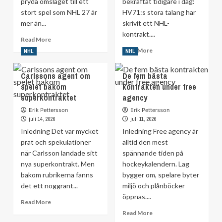
pryda omslaget till ett
bekräftat tidigare i dag:
stort spel som NHL 27 är
HV71:s stora talang har
mer än...
skrivit ett NHL-
kontrakt....
Read
Read More
more
Read
Read More
NHL
NHL
about
more
Macklin
about
Carlssons agent om
De fem bästa
Celebrini
HV71:s
spelet bakom
på
kontrakten under free
jättetalang
omslaget
superkontraktet
agency
skriver
av
NHL-
Erik Pettersson
Erik Pettersson
NHL
kontrakt
juli 14, 2026
juli 11, 2026
27
Inledning Det var mycket
Inledning Free agency är
prat och spekulationer
alltid den mest
när Carlsson landade sitt
spännande tiden på
nya superkontrakt. Men
hockeykalendern. Lag
bakom rubrikerna fanns
bygger om, spelare byter
det ett noggrant...
miljö och plånböcker
öppnas....
Read
Read More
more
Read
Read More
about
more