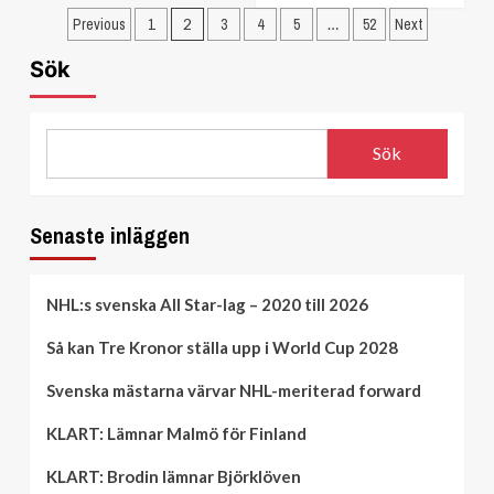
Sidnumrering
Carlssons
about
Previous
1
2
3
4
5
…
52
Next
agent
De
för
om
fem
Sök
spelet
inlägg
bästa
bakom
kontrakten
superkontraktet
under
free
Sök
agency
Senaste inläggen
NHL:s svenska All Star-lag – 2020 till 2026
Så kan Tre Kronor ställa upp i World Cup 2028
Svenska mästarna värvar NHL-meriterad forward
KLART: Lämnar Malmö för Finland
KLART: Brodin lämnar Björklöven