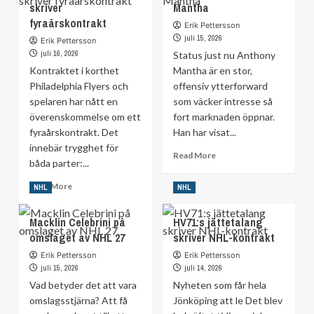
skriver
Mantha
kommer
och
fyraårskontrakt
inte
stjärnan
Erik Pettersson
ta
når
juli 15, 2026
Erik Pettersson
en
uppgörelse
juli 16, 2026
Status just nu Anthony
dollar
—
Kontraktet i korthet
Mantha är en stor,
mindre
ingen
Philadelphia Flyers och
offensiv ytterforward
än
skiljedomstol
spelaren har nått en
Leo
som väcker intresse så
Carlsson
överenskommelse om ett
fort marknaden öppnar.
fyraårskontrakt. Det
Han har visat...
innebär trygghet för
Read
Read More
båda parter:...
more
about
Read
Read More
NHL
NHL
Där
more
hamnar
about
Macklin Celebrini på
HV71:s jättetalang
Anthony
Överens
Mantha
omslaget av NHL 27
skriver NHL-kontrakt
med
Flyers
Erik Pettersson
Erik Pettersson
–
juli 15, 2026
juli 14, 2026
skriver
Vad betyder det att vara
Nyheten som får hela
fyraårskontrakt
omslagsstjärna? Att få
Jönköping att le Det blev