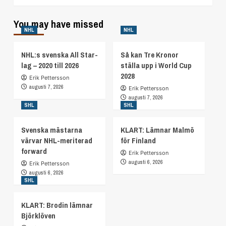
You may have missed
NHL
NHL
NHL:s svenska All Star-
Så kan Tre Kronor
lag – 2020 till 2026
ställa upp i World Cup
2028
Erik Pettersson
augusti 7, 2026
Erik Pettersson
augusti 7, 2026
SHL
SHL
Svenska mästarna
KLART: Lämnar Malmö
värvar NHL-meriterad
för Finland
forward
Erik Pettersson
augusti 6, 2026
Erik Pettersson
augusti 6, 2026
SHL
KLART: Brodin lämnar
Björklöven