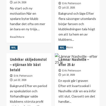
juli 24, 2026
Erik Pettersson
juli 22, 2026
Ny start och ny
motivation När en
Bakgrund och läge Efter
spelare byter klubb
flera säsonger utomlands
handlar det ofta om mer
börjar fansen och
än bara en ny tröja....
klubbledningen tala högt
om att ta hem en av
Read
Read More
klubbens...
more
about
Read
Read More
NHL
NHL
Redo
more
för
about
Undviker skiljedomstol
genombrott
Lämnar Nashville –
Vill
–
– stjärnan blir bäst
efter 25 år
ha
efter
betald
hem
Erik Pettersson
klubbytena
legendaren:
juli 18, 2026
Erik Pettersson
”Dörren
juli 22, 2026
En epok går i graven
står
Bakgrund Efter en period
Efter ett kvartssekel i
alltid
av spekulation och
Nashville står en era inför
öppen”
förhandlingar valde
sitt slut. Oavsett om det
klubbens största profil
handlar...