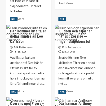
att inte gå vidare till
Read
Read More
skiljedomstol. Istället
more
hittades...
about
Lämnar
Read
Read More
NHL
NHL
Nashville
more
–
about
efter
Han kommer inte ta en
Klubben och stjärnan
Undviker
25
dollar mindre än Leo
når uppgörelse —
skiljedomstol
år
Carlsson
–
ingen skiljedomstol
stjärnan
Erik Pettersson
Erik Pettersson
blir
juli 18, 2026
juli 16, 2026
bäst
Vad ligger bakom
Snabb lösning före
betald
uttalandet? Det här är
skiljedom Efter en period
ett klassiskt fall av
av osäkerhet har klubben
kontraktsprat som ofta
och lagets största profil
hörs i hockeyvärlden när
kommit överens om ett
löneförhandlingar drar...
nytt...
Read
Read
Read More
Read More
NHL
NHL
more
more
about
about
Överens med Flyers –
Där hamnar Anthony
Han
Klubben