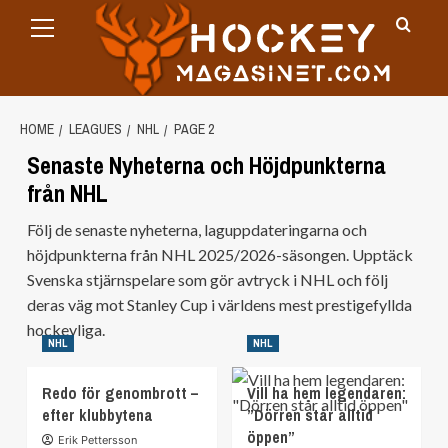
Primary
Skip
Menu
to
content
HOME
LEAGUES
NHL
PAGE 2
Senaste Nyheterna och Höjdpunkterna
från NHL
Följ de senaste nyheterna, laguppdateringarna och
höjdpunkterna från NHL 2025/2026-säsongen. Upptäck
Svenska stjärnspelare som gör avtryck i NHL och följ
deras väg mot Stanley Cup i världens mest prestigefyllda
hockeyliga.
NHL
NHL
Redo för genombrott –
Vill ha hem legendaren:
efter klubbytena
”Dörren står alltid
öppen”
Erik Pettersson