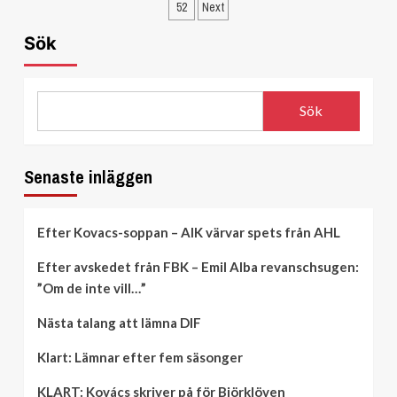
för
SHL
52
Next
i
–
inlägg
storform
blir
Sök
–
kvar
sänkte
i
mästarna:
Nordamerika
”Har
Sök
problem”
Senaste inläggen
Efter Kovacs-soppan – AIK värvar spets från AHL
Efter avskedet från FBK – Emil Alba revanschsugen:
”Om de inte vill…”
Nästa talang att lämna DIF
Klart: Lämnar efter fem säsonger
KLART: Kovács skriver på för Björklöven