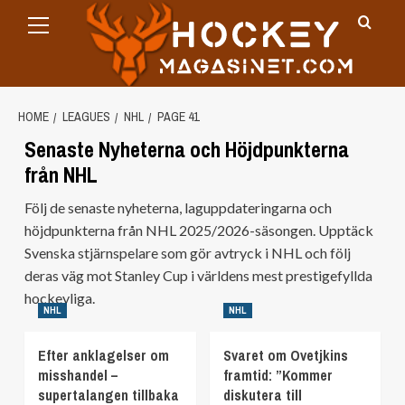
Primary
Skip
Menu
to
content
HOME
LEAGUES
NHL
PAGE 41
Senaste Nyheterna och Höjdpunkterna
från NHL
Följ de senaste nyheterna, laguppdateringarna och
höjdpunkterna från NHL 2025/2026-säsongen. Upptäck
Svenska stjärnspelare som gör avtryck i NHL och följ
deras väg mot Stanley Cup i världens mest prestigefyllda
hockeyliga.
NHL
NHL
Efter anklagelser om
Svaret om Ovetjkins
misshandel –
framtid: ”Kommer
supertalangen tillbaka
diskutera till