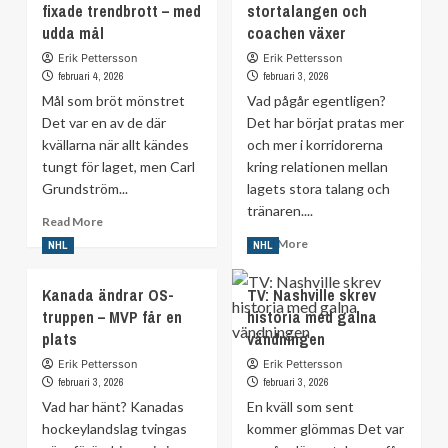
fixade trendbrott – med
–
stortalangen och
Rangers
efter
udda mål
coachen växer
trejdar
positivt
bort
Erik Pettersson
Erik Pettersson
dopingtest
Artemij
februari 4, 2026
februari 3, 2026
Panarin
Mål som bröt mönstret
Vad pågår egentligen?
Det var en av de där
Det har börjat pratas mer
kvällarna när allt kändes
och mer i korridorerna
tungt för laget, men Carl
kring relationen mellan
Grundström...
lagets stora talang och
tränaren....
Read
Read More
more
Read
Read More
NHL
NHL
about
more
Carl
about
Kanada ändrar OS-
TV: Nashville skrev
Grundström
Sprickan
truppen – MVP får en
fixade
historia med galna
mellan
trendbrott
plats
vändningen
stortalangen
–
och
Erik Pettersson
Erik Pettersson
med
coachen
februari 3, 2026
februari 3, 2026
udda
växer
Vad har hänt? Kanadas
En kväll som sent
mål
hockeylandslag tvingas
kommer glömmas Det var