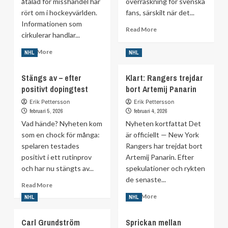
åtalad för misshandel har
överraskning för svenska
rört om i hockeyvärlden.
fans, särskilt när det...
Informationen som
Read
Read More
cirkulerar handlar...
more
about
Read
Read More
NHL
NHL
Skickas
more
ner
about
Stängs av – efter
Klart: Rangers trejdar
till
Åtalad
AHL
positivt dopingtest
bort Artemij Panarin
för
–
misshandel:
Erik Pettersson
Erik Pettersson
inför
Det
februari 5, 2026
februari 4, 2026
OS
här
Vad hände? Nyheten kom
Nyheten kortfattat Det
vet
som en chock för många:
är officiellt — New York
vi
spelaren testades
Rangers har trejdat bort
om
positivt i ett rutinprov
McKenna-
Artemij Panarin. Efter
incidenten
och har nu stängts av...
spekulationer och rykten
de senaste...
Read
Read More
more
Read
Read More
NHL
NHL
about
more
Stängs
about
Carl Grundström
Sprickan mellan
av
Klart: