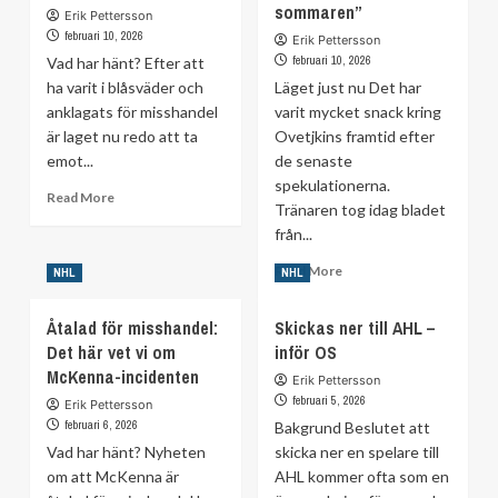
sommaren”
Erik Pettersson
februari 10, 2026
Erik Pettersson
februari 10, 2026
Vad har hänt? Efter att
ha varit i blåsväder och
Läget just nu Det har
anklagats för misshandel
varit mycket snack kring
är laget nu redo att ta
Ovetjkins framtid efter
emot...
de senaste
spekulationerna.
Read
Read More
Tränaren tog idag bladet
more
från...
about
Efter
Read
Read More
NHL
NHL
anklagelser
more
om
about
misshandel
Åtalad för misshandel:
Skickas ner till AHL –
Svaret
–
Det här vet vi om
inför OS
om
supertalangen
McKenna-incidenten
Ovetjkins
Erik Pettersson
tillbaka
framtid:
februari 5, 2026
Erik Pettersson
”Kommer
februari 6, 2026
Bakgrund Beslutet att
diskutera
Vad har hänt? Nyheten
skicka ner en spelare till
till
om att McKenna är
AHL kommer ofta som en
sommaren”