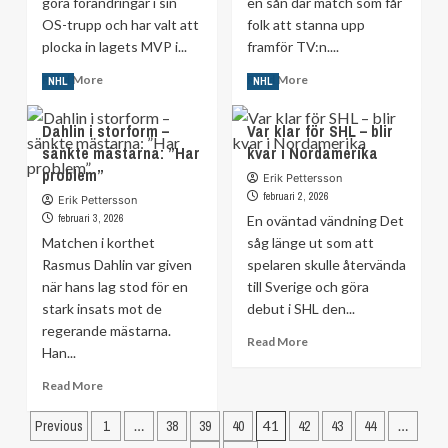
göra förändringar i sin
en sån där match som får
OS-trupp och har valt att
folk att stanna upp
plocka in lagets MVP i...
framför TV:n....
Read
Read
Read More
Read More
NHL
NHL
more
more
about
about
Dahlin i storform –
Var klar för SHL – blir
Kanada
TV:
sänkte mästarna: ”Har
kvar i Nordamerika
ändrar
Nashville
problem”
OS-
skrev
Erik Pettersson
truppen
historia
februari 2, 2026
Erik Pettersson
–
med
februari 3, 2026
En oväntad vändning Det
MVP
galna
Matchen i korthet
såg länge ut som att
får
vändningen
Rasmus Dahlin var given
spelaren skulle återvända
en
när hans lag stod för en
plats
till Sverige och göra
stark insats mot de
debut i SHL den...
regerande mästarna.
Read
Read More
Han...
more
about
Read
Read More
Var
more
klar
Sidnumrering
about
Previous
1
…
38
39
40
41
42
43
44
…
för
Dahlin