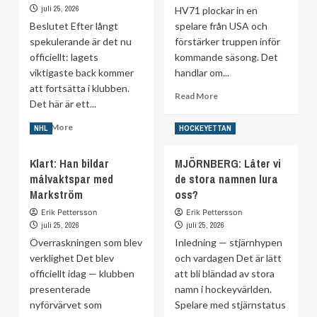
agents
NHL
juli 25, 2026
HV71 plockar in en
kvar
–
Beslutet Efter långt
spelare från USA och
på
18-
spekulerande är det nu
förstärker truppen inför
marknaden
åringen
officiellt: lagets
kommande säsong. Det
skriver
kontrakt
viktigaste back kommer
handlar om...
att fortsätta i klubben.
Read
Read More
Det här är ett...
more
about
Read
Read More
NHL
HOCKEYETTAN
HV71
more
värvar
about
Klart: Han bildar
MJÖRNBERG: Låter vi
från
Klart
USA
målvaktspar med
de stora namnen lura
–
Markström
lagets
oss?
nyckelback
Erik Pettersson
Erik Pettersson
väljer
juli 25, 2026
juli 25, 2026
att
Överraskningen som blev
Inledning — stjärnhypen
stanna
verklighet Det blev
och vardagen Det är lätt
officiellt idag — klubben
att bli bländad av stora
presenterade
namn i hockeyvärlden.
nyförvärvet som
Spelare med stjärnstatus