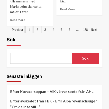
tillsammans med
får...
Markström ska vakta
Read
Read More
målet. Efter...
more
about
Read
Read More
MJÖRNBERG:
more
Låter
Sidnumrering
about
Previous
1
2
3
4
5
6
…
188
Next
vi
Klart:
för
de
Han
Sök
stora
inlägg
bildar
namnen
målvaktspar
lura
med
oss?
Markström
Sök
Senaste inläggen
Efter Kovacs-soppan – AIK värvar spets från AHL
Efter avskedet från FBK – Emil Alba revanschsugen:
”Om de inte vill…”