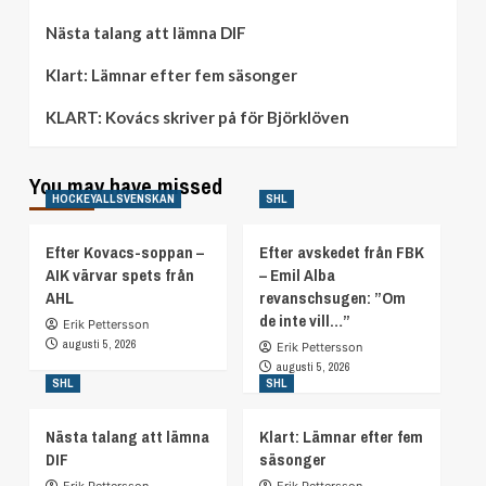
Nästa talang att lämna DIF
Klart: Lämnar efter fem säsonger
KLART: Kovács skriver på för Björklöven
You may have missed
HOCKEYALLSVENSKAN
SHL
Efter Kovacs-soppan –
Efter avskedet från FBK
AIK värvar spets från
– Emil Alba
AHL
revanschsugen: ”Om
de inte vill…”
Erik Pettersson
augusti 5, 2026
Erik Pettersson
augusti 5, 2026
SHL
SHL
Nästa talang att lämna
Klart: Lämnar efter fem
DIF
säsonger
Erik Pettersson
Erik Pettersson