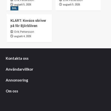
augusti 5, 2026
augusti 5, 2026
SHL
KLART: Kovács skriver
på för Björklöven
Erik Pettersson
augusti 4, 2026
Kontakta oss
Användarvillkor
Annonsering
Om oss