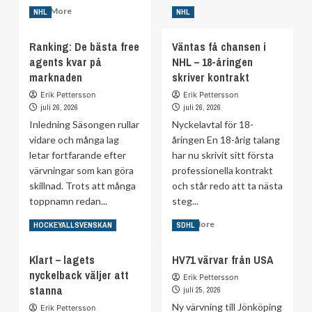
about
Read
Read More
NHL
NHL
Byter
more
till
about
Ranking: De bästa free
Väntas få chansen i
rivalen
Tidigare
–
agents kvar på
NHL – 18-åringen
landslagslöftet
’en
marknaden
flyttar
skriver kontrakt
av
till
Erik Pettersson
Erik Pettersson
de
Lettland
juli 26, 2026
juli 26, 2026
främsta
(!)
Inledning Säsongen rullar
Nyckelavtal för 18-
i
SDHL’
vidare och många lag
åringen En 18-årig talang
letar fortfarande efter
har nu skrivit sitt första
värvningar som kan göra
professionella kontrakt
skillnad. Trots att många
och står redo att ta nästa
toppnamn redan...
steg...
Read
Read
Read More
Read More
HOCKEYALLSVENSKAN
SDHL
more
more
about
about
Klart – lagets
HV71 värvar från USA
Ranking:
Väntas
nyckelback väljer att
De
få
Erik Pettersson
stanna
bästa
chansen
juli 25, 2026
free
i
Ny värvning till Jönköping
Erik Pettersson