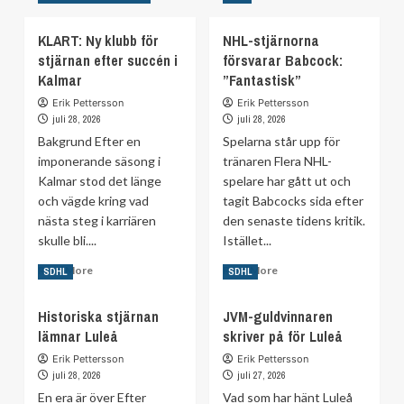
KLART: Ny klubb för
NHL-stjärnorna
stjärnan efter succén i
försvarar Babcock:
Kalmar
”Fantastisk”
Erik Pettersson
Erik Pettersson
juli 28, 2026
juli 28, 2026
Bakgrund Efter en
Spelarna står upp för
imponerande säsong i
tränaren Flera NHL-
Kalmar stod det länge
spelare har gått ut och
och vägde kring vad
tagit Babcocks sida efter
nästa steg i karriären
den senaste tidens kritik.
skulle bli....
Istället...
Read
Read
Read More
Read More
SDHL
SDHL
more
more
about
about
Historiska stjärnan
JVM-guldvinnaren
KLART:
NHL-
lämnar Luleå
skriver på för Luleå
Ny
stjärnorna
klubb
försvarar
Erik Pettersson
Erik Pettersson
för
Babcock:
juli 28, 2026
juli 27, 2026
stjärnan
”Fantastisk”
En era är över Efter
Vad som har hänt Luleå