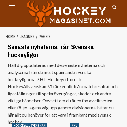
Primary
Skip
Menu
to
content
HOME
LEAGUES
PAGE 3
Senaste nyheterna från Svenska
hockeyligor
Håll dig uppdaterad med de senaste nyheterna och
analyserna från de mest spännande svenska
hockeyligorna: SHL, Hockeyettan och
HockeyAllsvenskan. Vi täcker allt från matchresultat och
ligaställningar till spelarövergångar, skador och andra
viktiga händelser. Oavsett om du är en fan av elitserien
eller följer lagens väg upp genom divisionerna, hittar du
här allt du behöver för att vara i framkant med svensk
hockey.
HOCKEYALLSVENSKAN
NHL