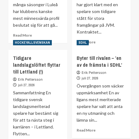
efter
många säsonger i Luleå
har gjort klart med en
succén
har klubbens kanske
spelare som tidigare
i
mest minnesvärda profil
Kalmar
stått för stora
beslutat sig för att gå...
framgångar på JVM.
Kontraktet...
Read
Read More
more
Read
Read More
HOCKEYALLSVENSKAN
SDHL
about
more
Historiska
about
Tidigare
Byter till rivalen – ’en
stjärnan
JVM-
landslagslöftet flyttar
lämnar
av de främsta i SDHL’
guldvinnaren
Luleå
till Lettland (!)
skriver
Erik Pettersson
på
juli 27, 2026
Erik Pettersson
för
juli 27, 2026
Övergången som väcker
Luleå
Sammanfattning En
uppmärksamhet En av
tidigare svensk
ligans mest meriterade
landslagsmeriterad
spelare har valt att anta
spelare har bestämt sig
en ny utmaning och
för att ta nästa steg i
lämna sin...
karriären – i Lettland.
Read
Read More
Flytten...
more