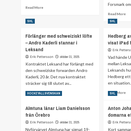
Forsmark om e
Read
Read More
more
Re
Read More
about
mo
SHL
SHL
Så
ab
mycket
Si
tjänar
Förlänger med schweiziskt löfte
Hedberg av
Fo
Dan
för
– Andro Kaderli stannar i
visat iPad
Tangnes
me
Leksand
Erik Petter
i
Ti
Rögle
Erik Pettersson
oktober 31, 2025
Vad hände U
–
tro
mellan Leksa
Kontraktet Leksand har förlängt med
int
Leksands hu
den schweiziske forwarden Andro
Hedberg ett 
Kaderli, 20 år. Det nya kontraktet
en situation..
sträcker sig till slutet av...
Re
Read
Read More
Read More
HOCKEYALLSVENSKAN
SHL
mo
more
ab
about
Almtuna lånar Liam Danielsson
Anton Joha
He
Förlänger
från Örebro
domarna ef
av
med
eft
schweiziskt
Erik Pettersson
oktober 31, 2025
Erik Petter
att
löfte
Nyförvärvet Almtuna har signat 19-
Kort samman
ha
–