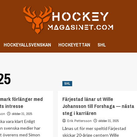
HOCKEYALLSVENSKAN
HOCKEYETTAN
SHL
25
SHL
mark förlänger med
Färjestad lånar ut Wille
ts intresse
Johansson till Forshaga — nästa
steg i karriären
sson
oktober 31, 2025
ka vara klart Enligt
Erik Pettersson
oktober 31, 2025
ån svenska medier har
Lånas ut för mer speltid Färjestad
t överens med Simon
skickar 20‑årige centern Wille