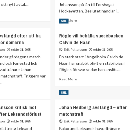
tt nytt avtal....
Johansson på lån till Forshaga i
Hockeyettan. Beslutet handlar i...
ad
re
Read
Read More
SHL
out
more
mon
about
stängd efter att ha
Rögle vill behålla succébacken
rsmark
Färjestad
länger
 för domarna
Calvin de Haan
lånar
d
ut
sson
oktober 31, 2025
Erik Pettersson
oktober 31, 2025
mrå
Wille
nder gårdagens match
En stark start i Ängelholm Calvin de
Johansson
ts
nd och Färjestad fick
Haan har snabbt blivit en stabil pjäs i
till
resse
vudtränare Johan
Rögles försvar sedan han anslöt....
Forshaga
—
matchstraff. Triggern var
Read
Read More
nästa
.
more
steg
about
ad
i
SHL
Rögle
re
karriären
vill
out
behålla
nsson kritisk mot
Johan Hedberg avstängd – efter
dberg
succébacken
ter Leksandsförlust
matchstraff
stängd
Calvin
er
sson
oktober 31, 2025
Erik Pettersson
oktober 31, 2025
de
Haan
fattning Leksand
Bakgrund Leksands huvudtränare