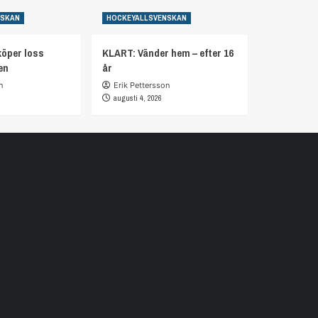
NSKAN
HOCKEYALLSVENSKAN
öper loss
KLART: Vänder hem – efter 16
en
år
n
Erik Pettersson
augusti 4, 2026