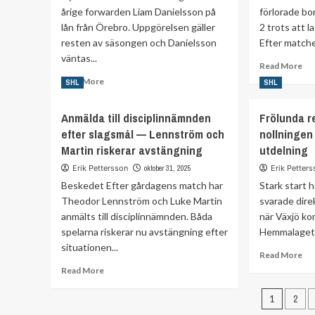
årige forwarden Liam Danielsson på
förlorade bo
vis
Andro
iPa
lån från Örebro. Uppgörelsen gäller
Kaderli
2 trots att l
för
stannar
resten av säsongen och Danielsson
Efter matchen
do
i
väntas...
Re
Read More
Leksand
mo
Read
Read More
SHL
SHL
ab
more
An
about
Anmälda till disciplinnämnden
Frölunda r
Jo
Almtuna
kri
efter slagsmål — Lennström och
nollningen
lånar
mo
Liam
Martin riskerar avstängning
utdelning
do
Danielsson
Erik Pettersson
oktober 31, 2025
Erik Petter
eft
från
Lek
Beskedet Efter gårdagens match har
Stark start
Örebro
Theodor Lennström och Luke Martin
svarade dire
anmälts till disciplinnämnden. Båda
när Växjö ko
spelarna riskerar nu avstängning efter
Hemmalaget f
situationen...
Re
Read More
mo
Read
Read More
ab
more
Fr
about
1
2
re
Anmälda