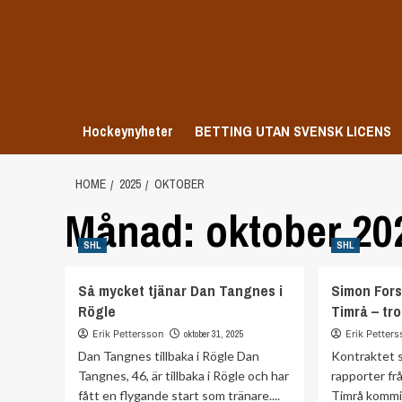
Skip
to
content
Hockeynyheter
BETTING UTAN SVENSK LICENS
HOME
2025
OKTOBER
Månad:
oktober 20
SHL
SHL
Så mycket tjänar Dan Tangnes i
Simon Fors
Rögle
Timrå – tro
Erik Pettersson
oktober 31, 2025
Erik Petter
Dan Tangnes tillbaka i Rögle Dan
Kontraktet s
Tangnes, 46, är tillbaka i Rögle och har
rapporter fr
fått en flygande start som tränare....
Timrå kommi