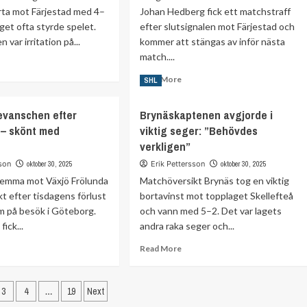
rta mot Färjestad med 4–
Johan Hedberg fick ett matchstraff
at
d
aget ofta styrde spelet.
efter slutsignalen mot Färjestad och
 var irritation på...
kommer att stängas av inför nästa
marna
match....
ad
re
Read
Read More
SHL
out
more
ton
about
evanschen efter
Brynäskaptenen avgjorde i
hansson
Johan
tisk
 – skönt med
viktig seger: ”Behövdes
Hedberg
t
avstängd
verkligen”
marna
–
sson
oktober 30, 2025
Erik Pettersson
oktober 30, 2025
er
efter
sandsförlust
 hemma mot Växjö Frölunda
Matchöversikt Brynäs tog en viktig
matchstraff
kt efter tisdagens förlust
bortavinst mot topplaget Skellefteå
m på besök i Göteborg.
och vann med 5–2. Det var lagets
ick...
andra raka seger och...
ad
Read
Read More
re
more
out
about
Sidnumrering
ölunda
Brynäskaptenen
3
4
…
19
Next
vanschen
avgjorde