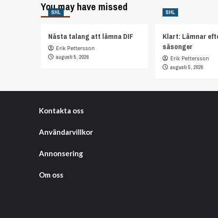
eft
You may have missed
till
SHL
SHL
nol
disciplinnämnden
–
efter
sk
slagsmål
Nästa talang att lämna DIF
Klart: Lämnar eft
me
—
säsonger
Erik Pettersson
utd
Lennström
augusti 5, 2026
Erik Pettersson
och
augusti 5, 2026
Martin
riskerar
avstängning
Kontakta oss
Användarvillkor
Annonsering
Om oss