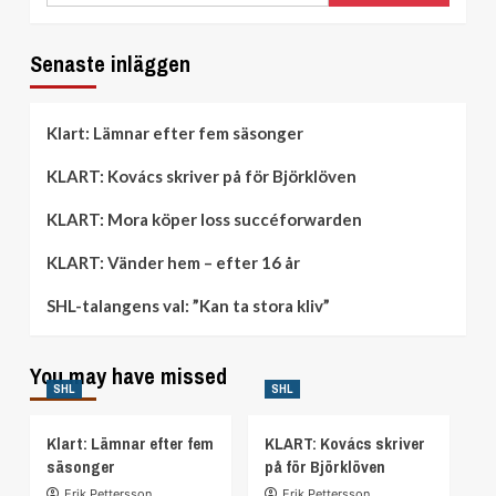
i
Kalmar
Senaste inläggen
Klart: Lämnar efter fem säsonger
KLART: Kovács skriver på för Björklöven
KLART: Mora köper loss succéforwarden
KLART: Vänder hem – efter 16 år
SHL-talangens val: ”Kan ta stora kliv”
You may have missed
SHL
SHL
Klart: Lämnar efter fem
KLART: Kovács skriver
säsonger
på för Björklöven
Erik Pettersson
Erik Pettersson