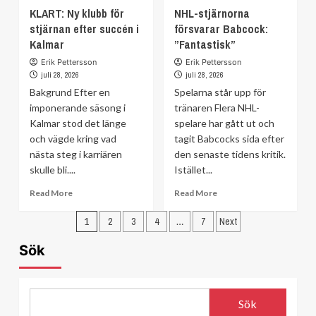
about
KLART: Ny klubb för
sitt
NHL-stjärnorna
Överklagan
kontrakt
stjärnan efter succén i
försvarar Babcock:
avslås
–
Kalmar
”Fantastisk”
–
klart
klubben
Erik Pettersson
Erik Pettersson
till
tvångsdegraderas
juli 28, 2026
juli 28, 2026
2028
Bakgrund Efter en
Spelarna står upp för
imponerande säsong i
tränaren Flera NHL-
Kalmar stod det länge
spelare har gått ut och
och vägde kring vad
tagit Babcocks sida efter
nästa steg i karriären
den senaste tidens kritik.
skulle bli....
Istället...
Read
Read
Read More
Read More
more
more
Sidnumrering
about
about
1
2
3
4
…
7
Next
KLART:
NHL-
för
Ny
stjärnorna
Sök
inlägg
klubb
försvarar
för
Babcock:
stjärnan
”Fantastisk”
efter
Sök
succén