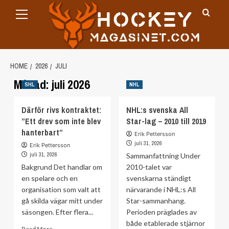
Primary
Skip
Menu
to
content
HOME
2026
JULI
Månad:
juli 2026
SHL
NHL
Därför rivs kontraktet:
NHL:s svenska All
”Ett drev som inte blev
Star-lag – 2010 till 2019
hanterbart”
Erik Pettersson
juli 31, 2026
Erik Pettersson
juli 31, 2026
Sammanfattning Under
Bakgrund Det handlar om
2010-talet var
en spelare och en
svenskarna ständigt
organisation som valt att
närvarande i NHL:s All
gå skilda vägar mitt under
Star-sammanhang.
säsongen. Efter flera...
Perioden präglades av
både etablerade stjärnor
Read
Read More