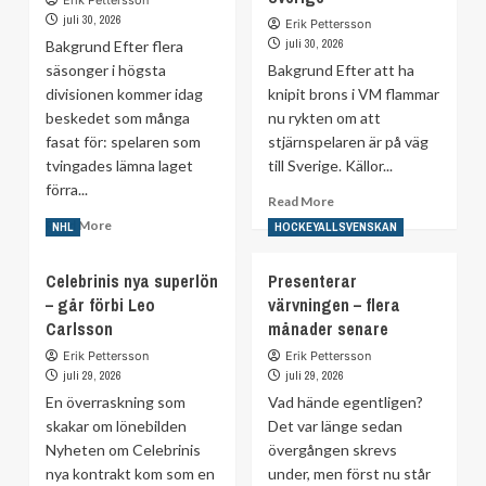
Cal
nobbar
juli 30, 2026
Erik Pettersson
Foote
AIK
juli 30, 2026
Bakgrund Efter flera
–
säsonger i högsta
Bakgrund Efter att ha
klar
divisionen kommer idag
knipit brons i VM flammar
för
beskedet som många
Björklöven
nu rykten om att
fasat för: spelaren som
stjärnspelaren är på väg
tvingades lämna laget
till Sverige. Källor...
förra...
Read
Read More
more
Read
Read More
NHL
HOCKEYALLSVENSKAN
about
more
Uppgifter:
about
Celebrinis nya superlön
Presenterar
Efter
Tvingades
– går förbi Leo
värvningen – flera
VM-
bort
bronset
Carlsson
–
månader senare
–
nu
Erik Pettersson
Erik Pettersson
flyttar
avslutar
juli 29, 2026
juli 29, 2026
till
han
En överraskning som
Vad hände egentligen?
Sverige
karriären
skakar om lönebilden
Det var länge sedan
Nyheten om Celebrinis
övergången skrevs
nya kontrakt kom som en
under, men först nu står