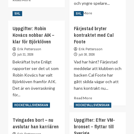
och yngre spelare...
more
about
Read
Read More
SHL
SHL
Därför
more
rivs
about
Uppgifter: Robin
kontraktet:
Färjestad bryter
NHL:s
”Ett
Kovács nobbar AIK –
kontraktet med Cal
svenska
drev
klar för Björklöven
Foote
All
som
Star-
Erik Pettersson
Erik Pettersson
inte
lag
juli 31, 2026
juli 30, 2026
blev
–
Bekräftat byte Enligt
hanterbart”
Vad har hänt? Färjestad
2010
rapporter ser det ut som
meddelar att klubben och
till
Robin Kovács har valt
backen Cal Foote har
2019
Björklöven framför AIK.
gått skilda vägar och att
Det är en överraskning
hans kontrakt nu...
för...
Read
Read More
more
Read
Read More
HOCKEYALLSVENSKAN
HOCKEYALLSVENSKAN
about
more
Färjestad
about
Tvingades bort – nu
Uppgifter: Efter VM-
bryter
Uppgifter:
avslutar han karriären
bronset – flyttar till
kontraktet
Robin
med
Kovács
Sverige
Erik Pettersson