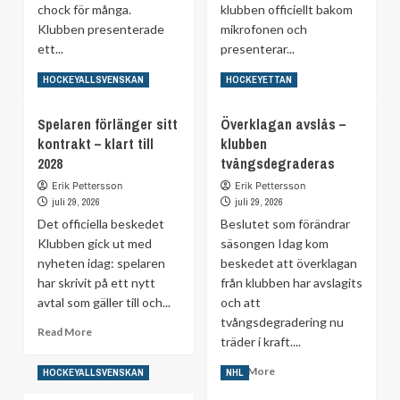
chock för många.
klubben officiellt bakom
Klubben presenterade
mikrofonen och
ett...
presenterar...
Read
Read
Read More
Read More
HOCKEYALLSVENSKAN
HOCKEYETTAN
more
more
about
about
Spelaren förlänger sitt
Överklagan avslås –
Celebrinis
Presenterar
kontrakt – klart till
klubben
nya
värvningen
2028
superlön
tvångsdegraderas
–
–
flera
Erik Pettersson
Erik Pettersson
går
månader
juli 29, 2026
juli 29, 2026
förbi
senare
Det officiella beskedet
Beslutet som förändrar
Leo
Klubben gick ut med
säsongen Idag kom
Carlsson
nyheten idag: spelaren
beskedet att överklagan
har skrivit på ett nytt
från klubben har avslagits
avtal som gäller till och...
och att
tvångsdegradering nu
Read
Read More
träder i kraft....
more
about
Read
Read More
HOCKEYALLSVENSKAN
NHL
Spelaren
more
förlänger