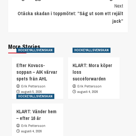
Reading
Next
Otäcka skadan i toppmötet: ”Såg ut som ett rejält
jack”
More Stories
HOCKEYALLSVENSKAN
HOCKEYALLSVENSKAN
Efter Kovacs-
KLART: Mora köper
soppan – AIK värvar
loss
spets från AHL
succéforwarden
Erik Pettersson
Erik Pettersson
augusti 5, 2026
augusti 4, 2026
HOCKEYALLSVENSKAN
KLART: Vänder hem
– efter 16 år
Erik Pettersson
augusti 4, 2026