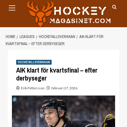
Primary
Skip
Menu
to
content
HOME
LEAGUES
HOCKEYALLSVENSKAN
AIK KLART FÖR
KVARTSFINAL – EFTER DERBYSEGER
HOCKEYALLSVENSKAN
AIK klart för kvartsfinal – efter
derbyseger
Erik Pettersson
februari 27, 2026