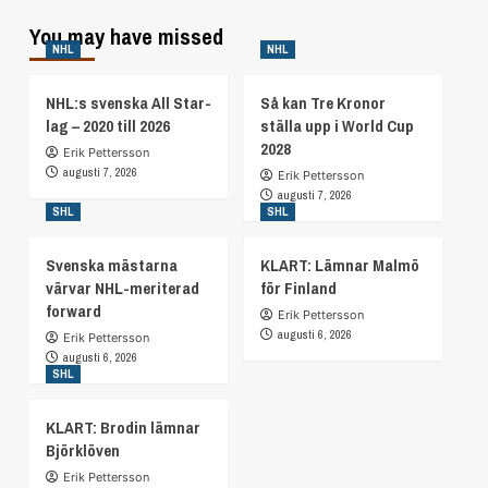
You may have missed
NHL
NHL
NHL:s svenska All Star-
Så kan Tre Kronor
lag – 2020 till 2026
ställa upp i World Cup
2028
Erik Pettersson
augusti 7, 2026
Erik Pettersson
augusti 7, 2026
SHL
SHL
Svenska mästarna
KLART: Lämnar Malmö
värvar NHL-meriterad
för Finland
forward
Erik Pettersson
augusti 6, 2026
Erik Pettersson
augusti 6, 2026
SHL
KLART: Brodin lämnar
Björklöven
Erik Pettersson