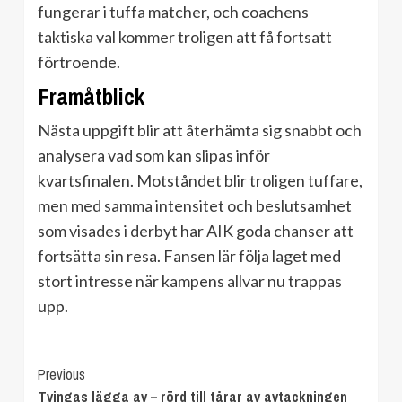
fungerar i tuffa matcher, och coachens
taktiska val kommer troligen att få fortsatt
förtroende.
Framåtblick
Nästa uppgift blir att återhämta sig snabbt och
analysera vad som kan slipas inför
kvartsfinalen. Motståndet blir troligen tuffare,
men med samma intensitet och beslutsamhet
som visades i derbyt har AIK goda chanser att
fortsätta sin resa. Fansen lär följa laget med
stort intresse när kampens allvar nu trappas
upp.
Continue
Previous
Tvingas lägga av – rörd till tårar av avtackningen