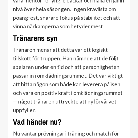
vara mentor för yngre backar och hålla en jämn
nivå över hela säsongen. Ingen kravlista om
poängfest, snarare fokus på stabilitet och att
vinna närkamperna som betyder mest.
Tränarens syn
Tränaren menar att detta var ett logiskt
tillskott för truppen. Han nämnde att de följt
spelaren under en tid och att personligheten
passar in i omklädningsrummet. Det var viktigt
att hitta någon som både kan leverera på isen
och vara en positiv kraft i omklädningsrummet
— något tränaren uttryckte att nyförvärvet
uppfyller.
Vad händer nu?
Nu väntar prövningar i träning och match för