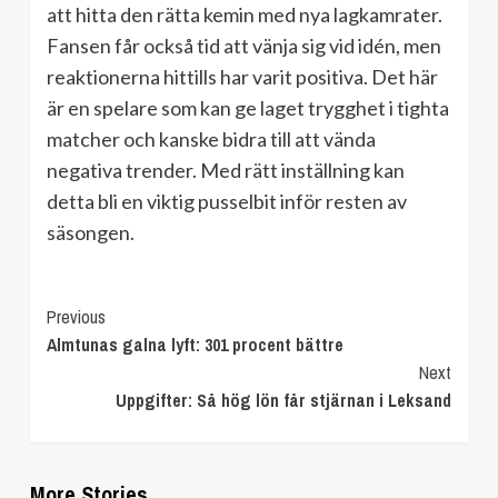
att hitta den rätta kemin med nya lagkamrater.
Fansen får också tid att vänja sig vid idén, men
reaktionerna hittills har varit positiva. Det här
är en spelare som kan ge laget trygghet i tighta
matcher och kanske bidra till att vända
negativa trender. Med rätt inställning kan
detta bli en viktig pusselbit inför resten av
säsongen.
Continue
Previous
Almtunas galna lyft: 301 procent bättre
Reading
Next
Uppgifter: Så hög lön får stjärnan i Leksand
More Stories