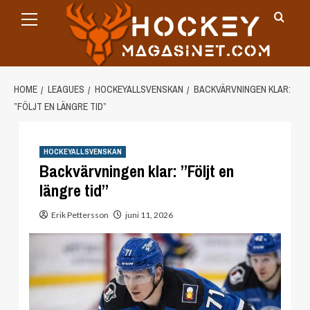
Primary
Skip
Menu
to
content
HOME
LEAGUES
HOCKEYALLSVENSKAN
BACKVÄRVNINGEN KLAR:
”FÖLJT EN LÄNGRE TID”
HOCKEYALLSVENSKAN
Backvärvningen klar: ”Följt en
längre tid”
Erik Pettersson
juni 11, 2026