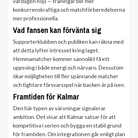
vardagen höjs — träningar blir mer
konkurrenskraftiga och matchförberedelserna
mer professionella.
Vad fansen kan förvänta sig
Supporterklubben och publiken kan räkna med
att detta lyfter intresset kring laget.
Hemmamatcher kommer sannolikt få ett
uppsving i både energi och närvaro. Dessutom
ökar möjligheten till fler spännande matcher
och tightare försvarsspel när backen är på isen.
Framtiden för Kalmar
Den här typen av värvningar signalerar
ambition. Det visar att Kalmar satsar för att
kompetitiva i serien och bygga en stabil grund
för framtiden. Om integrationen går enligt plan