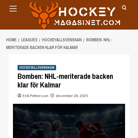
Primary
Skip
Menu
to
content
HOME
LEAGUES
HOCKEYALLSVENSKAN
BOMBEN: NHL-
MERITERADE BACKEN KLAR FÖR KALMAR
HOCKEYALLSVENSKAN
Bomben: NHL-meriterade backen
klar för Kalmar
Erik Pettersson
december 28, 2025