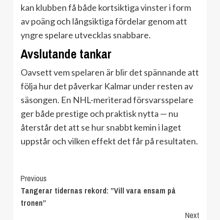
kan klubben få både kortsiktiga vinster i form
av poäng och långsiktiga fördelar genom att
yngre spelare utvecklas snabbare.
Avslutande tankar
Oavsett vem spelaren är blir det spännande att
följa hur det påverkar Kalmar under resten av
säsongen. En NHL-meriterad försvarsspelare
ger både prestige och praktisk nytta — nu
återstår det att se hur snabbt kemin i laget
uppstår och vilken effekt det får på resultaten.
Continue
Previous
Tangerar tidernas rekord: ”Vill vara ensam på
Reading
tronen”
Next