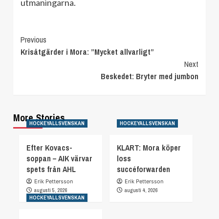
utmaningarna.
Continue
Previous
Krisåtgärder i Mora: ”Mycket allvarligt”
Reading
Next
Beskedet: Bryter med jumbon
More Stories
HOCKEYALLSVENSKAN
HOCKEYALLSVENSKAN
Efter Kovacs-
KLART: Mora köper
soppan – AIK värvar
loss
spets från AHL
succéforwarden
Erik Pettersson
Erik Pettersson
augusti 5, 2026
augusti 4, 2026
HOCKEYALLSVENSKAN