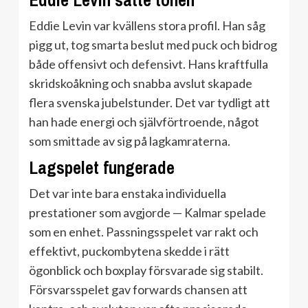
Eddie Levin satte tonen
Eddie Levin var kvällens stora profil. Han såg
pigg ut, tog smarta beslut med puck och bidrog
både offensivt och defensivt. Hans kraftfulla
skridskoåkning och snabba avslut skapade
flera svenska jubelstunder. Det var tydligt att
han hade energi och självförtroende, något
som smittade av sig på lagkamraterna.
Lagspelet fungerade
Det var inte bara enstaka individuella
prestationer som avgjorde — Kalmar spelade
som en enhet. Passningsspelet var rakt och
effektivt, puckombytena skedde i rätt
ögonblick och boxplay försvarade sig stabilt.
Försvarsspelet gav forwards chansen att