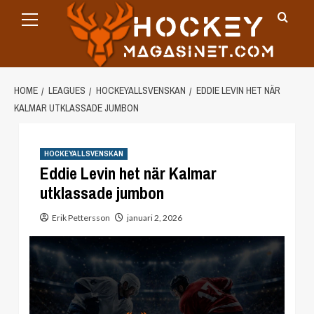
Primary
Skip
Menu
to
content
HOME
LEAGUES
HOCKEYALLSVENSKAN
EDDIE LEVIN HET NÄR
KALMAR UTKLASSADE JUMBON
HOCKEYALLSVENSKAN
Eddie Levin het när Kalmar
utklassade jumbon
Erik Pettersson
januari 2, 2026