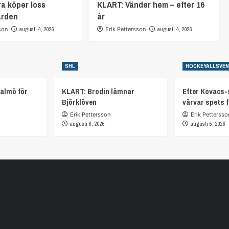
a köper loss
KLART: Vänder hem – efter 16
arden
år
son
augusti 4, 2026
Erik Pettersson
augusti 4, 2026
SHL
HOCKEYALLSVE
almö för
KLART: Brodin lämnar
Efter Kovacs-
Björklöven
värvar spets 
Erik Pettersson
Erik Pettersso
augusti 6, 2026
augusti 5, 2026