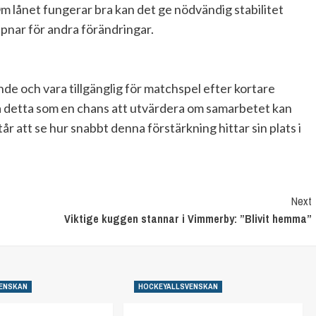
. Om lånet fungerar bra kan det ge nödvändig stabilitet
ppnar för andra förändringar.
de och vara tillgänglig för matchspel efter kortare
a detta som en chans att utvärdera om samarbetet kan
r att se hur snabbt denna förstärkning hittar sin plats i
Next
Viktige kuggen stannar i Vimmerby: ”Blivit hemma”
ENSKAN
HOCKEYALLSVENSKAN