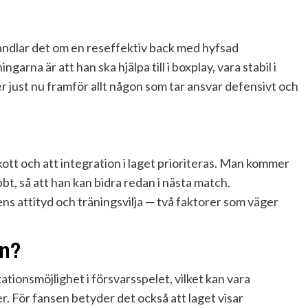
 handlar det om en reseffektiv back med hyfsad
rna är att han ska hjälpa till i boxplay, vara stabil i
r just nu framför allt någon som tar ansvar defensivt och
skott och att integration i laget prioriteras. Man kommer
bt, så att han kan bidra redan i nästa match.
ns attityd och träningsvilja — två faktorer som väger
en?
ationsmöjlighet i försvarsspelet, vilket kan vara
 För fansen betyder det också att laget visar