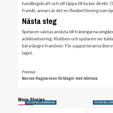
handlingskraft och vill täppa till luckor direkt
framåt, annars är det en flexibel lösning som ö
Nästa steg
Spelaren väntas ansluta till träningarna omgåen
acklimatisering. Klubben och spelaren ser båd
bära längre framöver. För supporterarna återstå
laget.
Continue
Previous
Marcus Ragnarsson förlänger med Almtuna
Reading
More Stories
HOCKEYALLSVENSKAN
HOCKEYALLSV