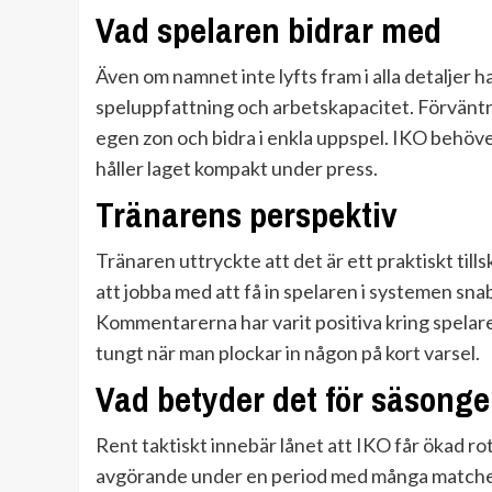
Vad spelaren bidrar med
Även om namnet inte lyfts fram i alla detaljer
speluppfattning och arbetskapacitet. Förväntninga
egen zon och bidra i enkla uppspel. IKO behöve
håller laget kompakt under press.
Tränarens perspektiv
Tränaren uttryckte att det är ett praktiskt till
att jobba med att få in spelaren i systemen snab
Kommentarerna har varit positiva kring spelare
tungt när man plockar in någon på kort varsel.
Vad betyder det för säsong
Rent taktiskt innebär lånet att IKO får ökad rot
avgörande under en period med många matcher.