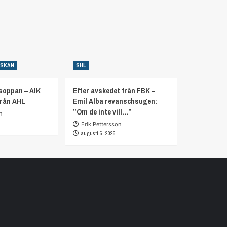
NSKAN
SHL
soppan – AIK
Efter avskedet från FBK –
från AHL
Emil Alba revanschsugen:
”Om de inte vill…”
n
Erik Pettersson
augusti 5, 2026