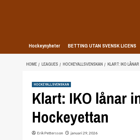
Skip
to
content
Hockeynyheter
BETTING UTAN SVENSK LICENS
HOME
LEAGUES
HOCKEYALLSVENSKAN
KLART: IKO LÅNA
HOCKEYALLSVENSKAN
Klart: IKO lånar i
Hockeyettan
Erik Pettersson
januari 29, 2026