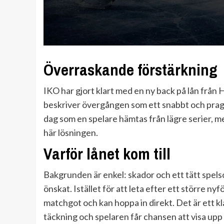
Överraskande förstärkning
IKO har gjort klart med en ny back på lån frå
beskriver övergången som ett snabbt och pragma
dag som en spelare hämtas från lägre serier, m
här lösningen.
Varför lånet kom till
Bakgrunden är enkel: skador och ett tätt spe
önskat. Istället för att leta efter ett större ny
matchgot och kan hoppa in direkt. Det är ett kla
täckning och spelaren får chansen att visa upp 