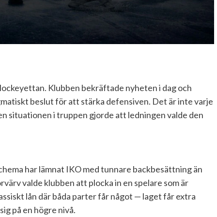
n Hockeyettan. Klubben bekräftade nyheten i dag och
tiskt beslut för att stärka defensiven. Det är inte varje
en situationen i truppen gjorde att ledningen valde den
lschema har lämnat IKO med tunnare backbesättning än
förvärv valde klubben att plocka in en spelare som är
ssiskt lån där båda parter får något — laget får extra
sig på en högre nivå.