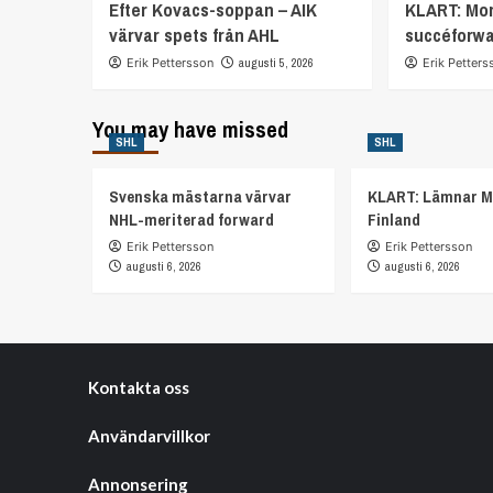
Efter Kovacs-soppan – AIK
KLART: Mor
värvar spets från AHL
succéforw
Erik Pettersson
augusti 5, 2026
Erik Petters
You may have missed
SHL
SHL
Svenska mästarna värvar
KLART: Lämnar M
NHL-meriterad forward
Finland
Erik Pettersson
Erik Pettersson
augusti 6, 2026
augusti 6, 2026
Kontakta oss
Användarvillkor
Annonsering