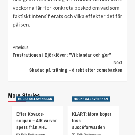
veckorna får fler konkreta besked om vad som
faktiskt intensifierats och vilka effekter det får
på isen.
Continue
Previous
Frustrationen i Björklöven: ”Vi blandar och ger”
Reading
Next
Skadad på träning – direkt efter comebacken
More Stories
HOCKEYALLSVENSKAN
HOCKEYALLSVENSKAN
Efter Kovacs-
KLART: Mora köper
soppan – AIK värvar
loss
spets från AHL
succéforwarden
Erik Pettersson
Erik Pettersson