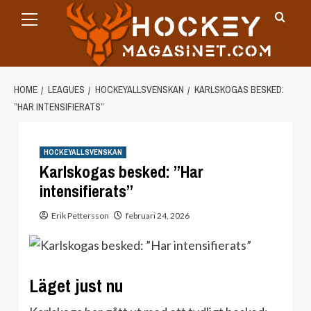
Primary
Skip
Menu
to
content
HOME
LEAGUES
HOCKEYALLSVENSKAN
KARLSKOGAS BESKED:
”HAR INTENSIFIERATS”
HOCKEYALLSVENSKAN
Karlskogas besked: ”Har
intensifierats”
Erik Pettersson
februari 24, 2026
Läget just nu