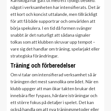
Karlskoga har gått ut med ett tydligt besked:
något i verksamheten har intensifierats. Det är
ett kort och koncist uttalande, men tillräckligt
för att få både supportrar och omvärlden att
börja spekulera. I en tid då formen svänger
snabbt är det naturligt att sådana signaler
tolkas som att klubben skruvar upp tempot –
vare sig det handlar om träning, spelarjakt eller
strategiska förändringar.
Träning och förberedelser
Om vi talar om intensifierad verksamhet så är
träningen det mest sannolika området. När en
klubb uppger att man ökar takten brukar det
innebära fler fyspass, hårdare isträningar och
ett större fokus på detaljer i spelet. Det kan
också handla om att nya träningsmetoder eller