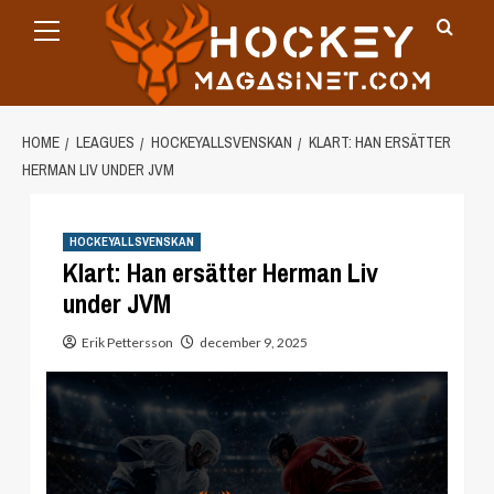
Primary
Skip
Menu
to
content
HOME
LEAGUES
HOCKEYALLSVENSKAN
KLART: HAN ERSÄTTER
HERMAN LIV UNDER JVM
HOCKEYALLSVENSKAN
Klart: Han ersätter Herman Liv
under JVM
Erik Pettersson
december 9, 2025