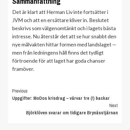
Sammanfattning
Det är klart att Herman Liv inte fortsätter i
JVM och att en ersättare kliver in. Beslutet
beskrivs som välgenomtänkt och i lagets bästa
intresse. Nu återstår det att se hur snabbt den
nye målvakten hittar formen med landslaget —
men från ledningens håll finns det tydligt
förtroende för att laget har goda chanser
framöver.
Continue
Previous
Uppgifter: MoDos krisdrag – värvar tre (!) backar
Reading
Next
Björklöven svarar om tidigare Brynässtjärnan