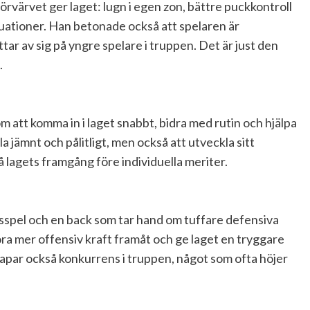
rvärvet ger laget: lugn i egen zon, bättre puckkontroll
ituationer. Han betonade också att spelaren är
ittar av sig på yngre spelare i truppen. Det är just den
.
 att komma in i laget snabbt, bidra med rutin och hjälpa
a jämnt och pålitligt, men också att utveckla sitt
på lagets framgång före individuella meriter.
sspel och en back som tar hand om tuffare defensiva
öra mer offensiv kraft framåt och ge laget en tryggare
kapar också konkurrens i truppen, något som ofta höjer