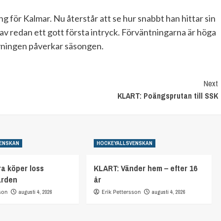
g för Kalmar. Nu återstår att se hur snabbt han hittar sin
gav redan ett gott första intryck. Förväntningarna är höga
ärvningen påverkar säsongen.
Next
KLART: Poängsprutan till SSK
ENSKAN
HOCKEYALLSVENSKAN
a köper loss
KLART: Vänder hem – efter 16
arden
år
son
augusti 4, 2026
Erik Pettersson
augusti 4, 2026