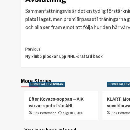
Sammanfattningsvis är det en tydlig förstärknin
plats i laget, men premiärpasset i träningarna 
och alla ser fram emot att följa hur den här v
Continue
Previous
Ny klubb plockar upp NHL-draftad back
Reading
More Stories
HOCKEYALLSVENSKAN
HOCKEYALLSV
Efter Kovacs-soppan – AIK
KLART: Mor
värvar spets från AHL
succéforw
Erik Pettersson
augusti 5, 2026
Erik Petters