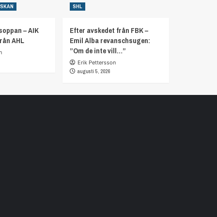
NSKAN
SHL
soppan – AIK
Efter avskedet från FBK –
från AHL
Emil Alba revanschsugen:
”Om de inte vill…”
n
Erik Pettersson
augusti 5, 2026