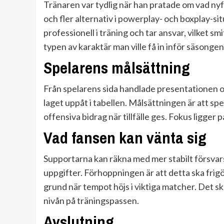
Tränaren var tydlig när han pratade om vad nyfö
och fler alternativ i powerplay- och boxplay-s
professionell i träning och tar ansvar, vilket sm
typen av karaktär man ville få in inför säsongen
Spelarens målsättning
Från spelarens sida handlade presentationen om
laget uppåt i tabellen. Målsättningen är att spel
offensiva bidrag när tillfälle ges. Fokus ligger 
Vad fansen kan vänta sig
Supportarna kan räkna med mer stabilt försvar
uppgifter. Förhoppningen är att detta ska frig
grund när tempot höjs i viktiga matcher. Det s
nivån på träningspassen.
Avslutning