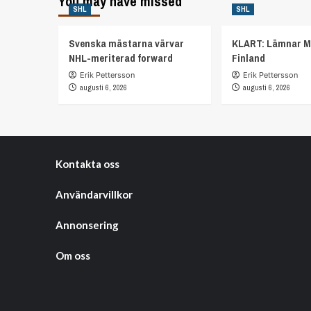
You may have missed
SHL
SHL
Svenska mästarna värvar
KLART: Lämnar M
NHL-meriterad forward
Finland
Erik Pettersson
Erik Pettersson
augusti 6, 2026
augusti 6, 2026
Kontakta oss
Användarvillkor
Annonsering
Om oss