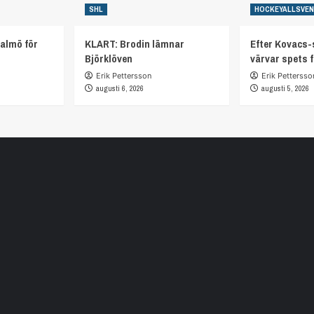
SHL
HOCKEYALLSVE
almö för
KLART: Brodin lämnar
Efter Kovacs-
Björklöven
värvar spets 
Erik Pettersson
Erik Pettersso
augusti 6, 2026
augusti 5, 2026