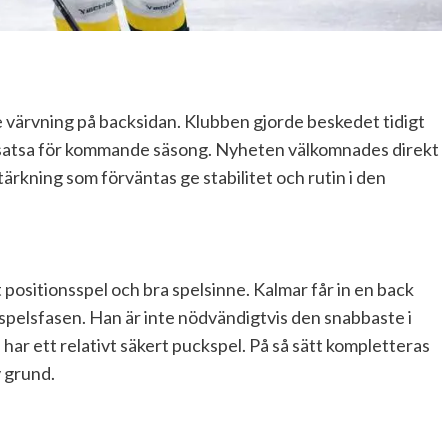
te värvning på backsidan. Klubben gjorde beskedet tidigt
 satsa för kommande säsong. Nyheten välkomnades direkt
tärkning som förväntas ge stabilitet och rutin i den
positionsspel och bra spelsinne. Kalmar får in en back
pspelsfasen. Han är inte nödvändigtvis den snabbaste i
 har ett relativt säkert puckspel. På så sätt kompletteras
v grund.