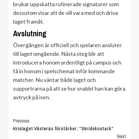
brukar uppskatta rutinerade signaturer som
dessutom visar att de vill vara med och driva
laget framåt.
Avslutning
Övergången är officiell och spelaren ansluter
till laget omgående. Nästa steg blir att
introducera honom ordentligt på campus och
få in honom i spelschemat inför kommande
matcher. Nu väntar både laget och
supportrarna på att se hur snabbt han kan göra
avtryck på isen.
Continue
Previous
Krislaget Västerås förstärker: ”Skridskostark”
Reading
Next