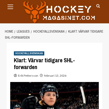
Primary
Skip
Menu
to
content
HOME
LEAGUES
HOCKEYALLSVENSKAN
KLART: VÄRVAR TIDIGARE
SHL-FORWARDEN
HOCKEYALLSVENSKAN
Klart: Värvar tidigare SHL-
forwarden
Erik Pettersson
februari 13, 2026