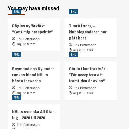
You may have missed
SHL
SHL
Rögles nyförvärv:
Timrå i sorg –
”Gett mig perspektiv”
klubblegendaren har
gått bort
Erik Pettersson
augusti 9, 2026
Erik Pettersson
augusti 9, 2026
NHL
SHL
Raymond och Nylander
Går in i kontraktsår:
rankas bland NHL:s
”Får acceptera att
bästa forwards
framtiden är oviss”
Erik Pettersson
Erik Pettersson
augusti 8, 2026
augusti 8, 2026
NHL
NHL:s svenska All Star-
lag – 2020 till 2026
Erik Pettersson