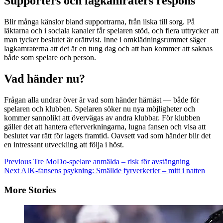
Supporters och lagkamraters respons
Blir många känslor bland supportrarna, från ilska till sorg. På
läktarna och i sociala kanaler får spelaren stöd, och flera uttrycker att
man tycker beslutet är orättvist. Inne i omklädningsrummet säger
lagkamraterna att det är en tung dag och att han kommer att saknas
både som spelare och person.
Vad händer nu?
Frågan alla undrar över är vad som händer härnäst — både för
spelaren och klubben. Spelaren söker nu nya möjligheter och
kommer sannolikt att övervägas av andra klubbar. För klubben
gäller det att hantera efterverkningarna, lugna fansen och visa att
beslutet var rätt för lagets framtid. Oavsett vad som händer blir det
en intressant utveckling att följa i höst.
Continue
Previous
Tre MoDo-spelare anmälda – risk för avstängning
Next
AIK-fansens psykning: Smällde fyrverkerier – mitt i natten
Reading
More Stories