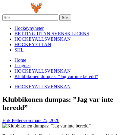
Skip
Primary
to
Menu
content
Sök
efter:
Hockeynyheter
BETTING UTAN SVENSK LICENS
HOCKEYALLSVENSKAN
HOCKEYETTAN
SHL
Home
Leagues
HOCKEYALLSVENSKAN
Klubbikonen dumpas: ”Jag var inte beredd”
HOCKEYALLSVENSKAN
Klubbikonen dumpas: ”Jag var inte
beredd”
Erik Pettersson
mars 25, 2026