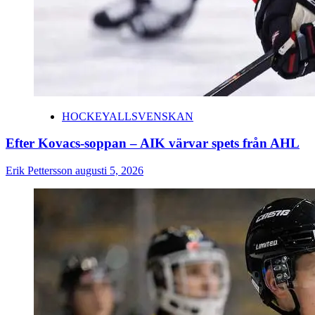
HOCKEYALLSVENSKAN
Efter Kovacs-soppan – AIK värvar spets från AHL
Erik Pettersson
augusti 5, 2026