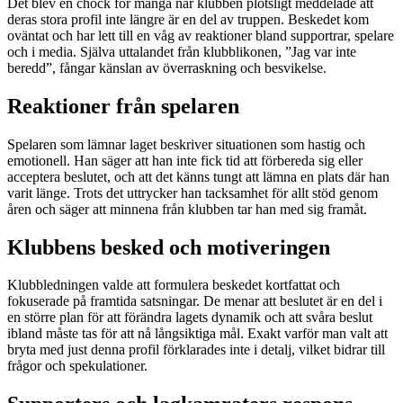
Det blev en chock för många när klubben plötsligt meddelade att
deras stora profil inte längre är en del av truppen. Beskedet kom
oväntat och har lett till en våg av reaktioner bland supportrar, spelare
och i media. Själva uttalandet från klubblikonen, ”Jag var inte
beredd”, fångar känslan av överraskning och besvikelse.
Reaktioner från spelaren
Spelaren som lämnar laget beskriver situationen som hastig och
emotionell. Han säger att han inte fick tid att förbereda sig eller
acceptera beslutet, och att det känns tungt att lämna en plats där han
varit länge. Trots det uttrycker han tacksamhet för allt stöd genom
åren och säger att minnena från klubben tar han med sig framåt.
Klubbens besked och motiveringen
Klubbledningen valde att formulera beskedet kortfattat och
fokuserade på framtida satsningar. De menar att beslutet är en del i
en större plan för att förändra lagets dynamik och att svåra beslut
ibland måste tas för att nå långsiktiga mål. Exakt varför man valt att
bryta med just denna profil förklarades inte i detalj, vilket bidrar till
frågor och spekulationer.