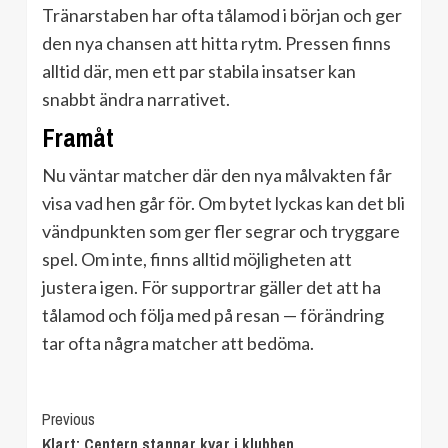
Tränarstaben har ofta tålamod i början och ger
den nya chansen att hitta rytm. Pressen finns
alltid där, men ett par stabila insatser kan
snabbt ändra narrativet.
Framåt
Nu väntar matcher där den nya målvakten får
visa vad hen går för. Om bytet lyckas kan det bli
vändpunkten som ger fler segrar och tryggare
spel. Om inte, finns alltid möjligheten att
justera igen. För supportrar gäller det att ha
tålamod och följa med på resan — förändring
tar ofta några matcher att bedöma.
Continue
Previous
Klart: Centern stannar kvar i klubben