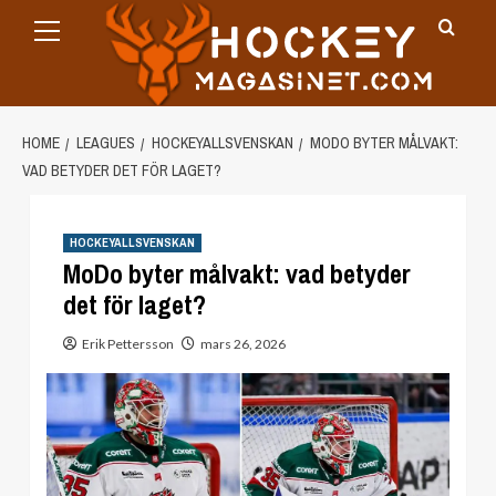
Primary
Skip
Menu
to
content
HOME
LEAGUES
HOCKEYALLSVENSKAN
MODO BYTER MÅLVAKT:
VAD BETYDER DET FÖR LAGET?
HOCKEYALLSVENSKAN
MoDo byter målvakt: vad betyder
det för laget?
Erik Pettersson
mars 26, 2026