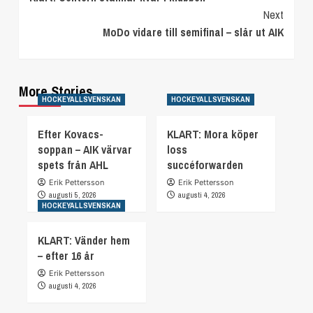
Reading
Next
MoDo vidare till semifinal – slår ut AIK
More Stories
HOCKEYALLSVENSKAN
HOCKEYALLSVENSKAN
Efter Kovacs-
KLART: Mora köper
soppan – AIK värvar
loss
spets från AHL
succéforwarden
Erik Pettersson
Erik Pettersson
augusti 5, 2026
augusti 4, 2026
HOCKEYALLSVENSKAN
KLART: Vänder hem
– efter 16 år
Erik Pettersson
augusti 4, 2026