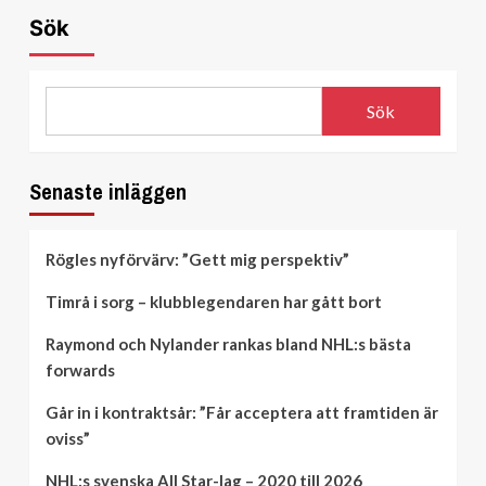
Sök
Sök
Senaste inläggen
Rögles nyförvärv: ”Gett mig perspektiv”
Timrå i sorg – klubblegendaren har gått bort
Raymond och Nylander rankas bland NHL:s bästa
forwards
Går in i kontraktsår: ”Får acceptera att framtiden är
oviss”
NHL:s svenska All Star-lag – 2020 till 2026