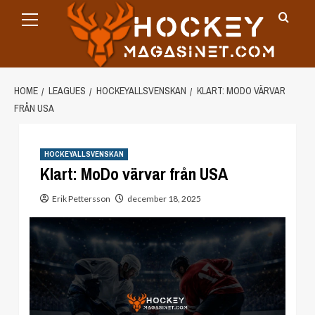
Primary
Skip
Menu
to
content
HOME
LEAGUES
HOCKEYALLSVENSKAN
KLART: MODO VÄRVAR
FRÅN USA
HOCKEYALLSVENSKAN
Klart: MoDo värvar från USA
Erik Pettersson
december 18, 2025