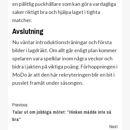
en pålitlig puckhållare som kan göra vardagliga
saker riktigt bra och hjälpa laget i tighta
matcher.
Avslutning
Nu väntar introduktionsträningar och första
bilder i lagdräkt. Om allt går enligt plan kommer
spelaren vara spelklar inom några veckor och
bidra i jakten på viktiga poäng. Förhoppningen i
MoDo är att den här rekryteringen blir en bit i
pusslet framåt under säsongen.
Continue
Previous
Talar ut om jobbiga mötet: ”Hinken mådde inte så
Reading
bra”
Next