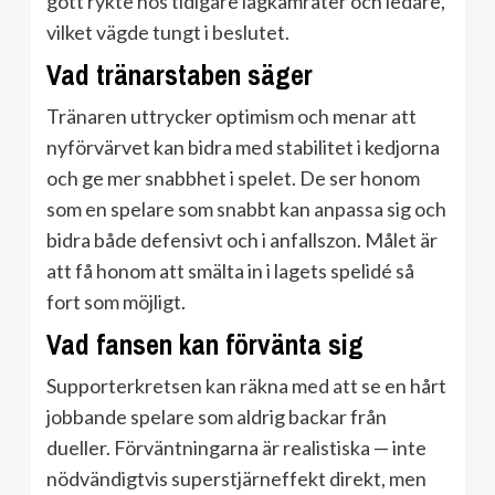
gott rykte hos tidigare lagkamrater och ledare,
vilket vägde tungt i beslutet.
Vad tränarstaben säger
Tränaren uttrycker optimism och menar att
nyförvärvet kan bidra med stabilitet i kedjorna
och ge mer snabbhet i spelet. De ser honom
som en spelare som snabbt kan anpassa sig och
bidra både defensivt och i anfallszon. Målet är
att få honom att smälta in i lagets spelidé så
fort som möjligt.
Vad fansen kan förvänta sig
Supporterkretsen kan räkna med att se en hårt
jobbande spelare som aldrig backar från
dueller. Förväntningarna är realistiska — inte
nödvändigtvis superstjärneffekt direkt, men