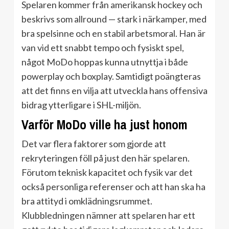
Spelaren kommer från amerikansk hockey och
beskrivs som allround — stark i närkamper, med
bra spelsinne och en stabil arbetsmoral. Han är
van vid ett snabbt tempo och fysiskt spel,
något MoDo hoppas kunna utnyttja i både
powerplay och boxplay. Samtidigt poängteras
att det finns en vilja att utveckla hans offensiva
bidrag ytterligare i SHL-miljön.
Varför MoDo ville ha just honom
Det var flera faktorer som gjorde att
rekryteringen föll på just den här spelaren.
Förutom teknisk kapacitet och fysik var det
också personliga referenser och att han ska ha
bra attityd i omklädningsrummet.
Klubbledningen nämner att spelaren har ett