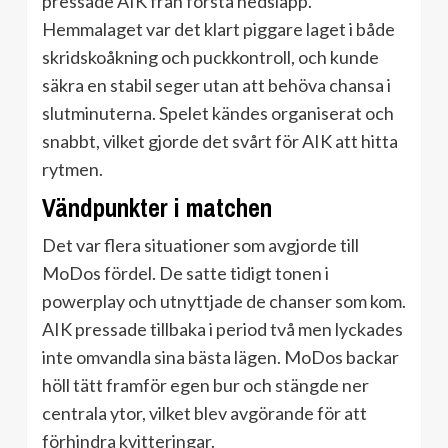
pressade AIK från första nedsläpp.
Hemmalaget var det klart piggare laget i både
skridskoåkning och puckkontroll, och kunde
säkra en stabil seger utan att behöva chansa i
slutminuterna. Spelet kändes organiserat och
snabbt, vilket gjorde det svårt för AIK att hitta
rytmen.
Vändpunkter i matchen
Det var flera situationer som avgjorde till
MoDos fördel. De satte tidigt tonen i
powerplay och utnyttjade de chanser som kom.
AIK pressade tillbaka i period två men lyckades
inte omvandla sina bästa lägen. MoDos backar
höll tätt framför egen bur och stängde ner
centrala ytor, vilket blev avgörande för att
förhindra kvitteringar.