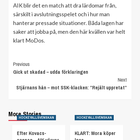
AIK blir det en match att dra lärdomar från,
särskilt i avslutningsspelet och i hur man
hanterar pressade situationer. Båda lagen har
saker att jobba på, men den här kvällen var helt
klart MoDos.
Continue
Previous
Gick ut skadad – udda förklaringen
Reading
Next
Stjärnans hån – mot SSK-klacken: ”Rejält uppretat”
More Stories
HOCKEYALLSVENSKAN
HOCKEYALLSVENSKAN
Efter Kovacs-
KLART: Mora köper