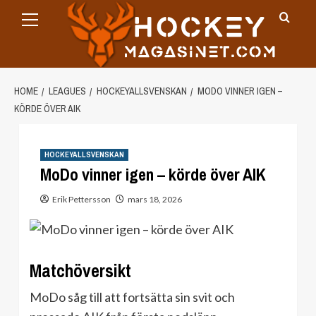
Primary
Skip
Menu
to
content
HOME
LEAGUES
HOCKEYALLSVENSKAN
MODO VINNER IGEN –
KÖRDE ÖVER AIK
HOCKEYALLSVENSKAN
MoDo vinner igen – körde över AIK
Erik Pettersson
mars 18, 2026
Matchöversikt
MoDo såg till att fortsätta sin svit och