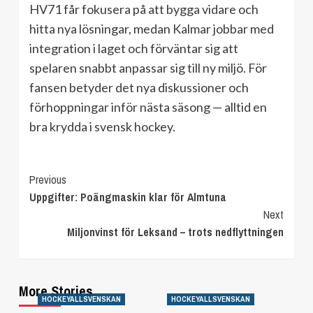
HV71 får fokusera på att bygga vidare och
hitta nya lösningar, medan Kalmar jobbar med
integration i laget och förväntar sig att
spelaren snabbt anpassar sig till ny miljö. För
fansen betyder det nya diskussioner och
förhoppningar inför nästa säsong — alltid en
bra krydda i svensk hockey.
Continue
Previous
Uppgifter: Poängmaskin klar för Almtuna
Reading
Next
Miljonvinst för Leksand – trots nedflyttningen
More Stories
HOCKEYALLSVENSKAN
HOCKEYALLSVENSKAN