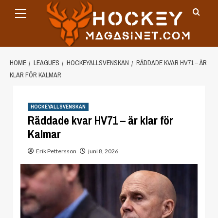
Primary
Skip
Menu
to
content
HOME
LEAGUES
HOCKEYALLSVENSKAN
RÄDDADE KVAR HV71 – ÄR
KLAR FÖR KALMAR
HOCKEYALLSVENSKAN
Räddade kvar HV71 – är klar för
Kalmar
Erik Pettersson
juni 8, 2026