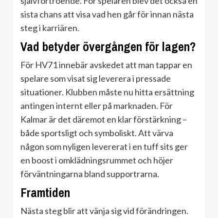
självförtroende. För spelaren blev det också en
sista chans att visa vad hen går för innan nästa
steg i karriären.
Vad betyder övergången för lagen?
För HV71 innebär avskedet att man tappar en
spelare som visat sig leverera i pressade
situationer. Klubben måste nu hitta ersättning
antingen internt eller på marknaden. För
Kalmar är det däremot en klar förstärkning –
både sportsligt och symboliskt. Att värva
någon som nyligen levererat i en tuff sits ger
en boost i omklädningsrummet och höjer
förväntningarna bland supportrarna.
Framtiden
Nästa steg blir att vänja sig vid förändringen.