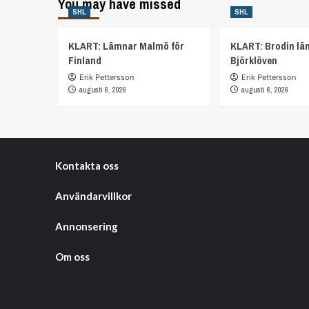
You may have missed
SHL
SHL
KLART: Lämnar Malmö för
KLART: Brodin lä
Finland
Björklöven
Erik Pettersson
Erik Pettersson
augusti 6, 2026
augusti 6, 2026
Kontakta oss
Användarvillkor
Annonsering
Om oss