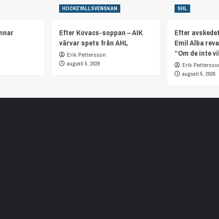
HOCKEYALLSVENSKAN
SHL
mnar
Efter Kovacs-soppan – AIK
Efter avskedet
värvar spets från AHL
Emil Alba rev
”Om de inte vi
Erik Pettersson
augusti 5, 2026
Erik Pettersso
augusti 5, 2026