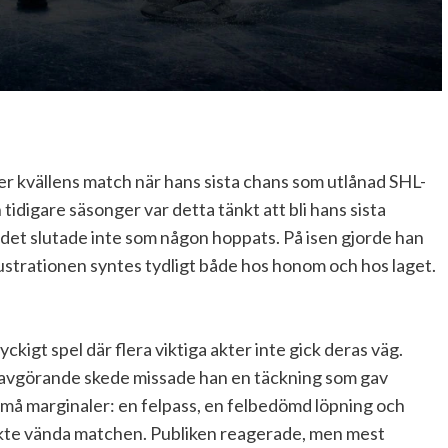
er kvällens match när hans sista chans som utlånad SHL-
 tidigare säsonger var detta tänkt att bli hans sista
n det slutade inte som någon hoppats. På isen gjorde han
frustrationen syntes tydligt både hos honom och hos laget.
ckigt spel där flera viktiga akter inte gick deras väg.
tt avgörande skede missade han en täckning som gav
små marginaler: en felpass, en felbedömd löpning och
ökte vända matchen. Publiken reagerade, men mest