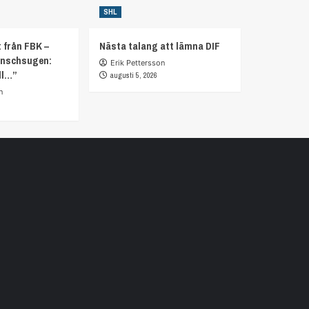
SHL
 från FBK –
Nästa talang att lämna DIF
anschsugen:
Erik Pettersson
ll…”
augusti 5, 2026
n