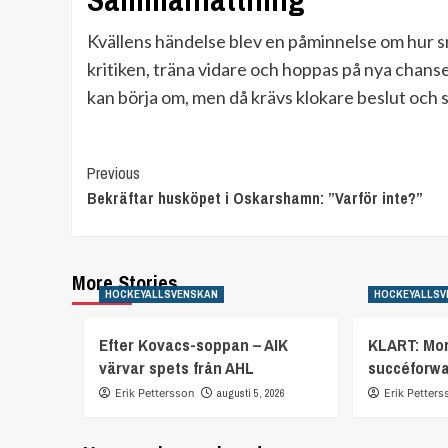
Kvällens händelse blev en påminnelse om hur sn
kritiken, träna vidare och hoppas på nya chanse
kan börja om, men då krävs klokare beslut och s
Continue
Previous
Bekräftar husköpet i Oskarshamn: ”Varför inte?”
Reading
More Stories
HOCKEYALLSVENSKAN
HOCKEYALLSV
Efter Kovacs-soppan – AIK
KLART: Mor
värvar spets från AHL
succéforw
Erik Pettersson
augusti 5, 2026
Erik Petters