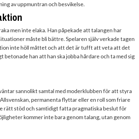
dning av uppmuntran och besvikelse.
aktion
aka men inte elaka. Han påpekade att talangen har
ituationer måste bli bättre. Spelaren själv verkade tagen
n inte höll måttet och att det är tufft att veta att det
igt betonade han att han ska jobba hårdare och ta med sig
väntar sannolikt samtal med moderklubben för att styra
eyAllsvenskan, permanenta flyttar eller en roll som friare
ge rätt stöd och samtidigt fatta pragmatiska beslut för
 möjligheter kommer inte bara genom talang, utan genom