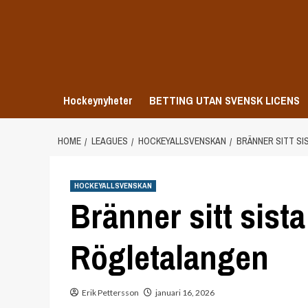
Skip
to
content
Hockeynyheter
BETTING UTAN SVENSK LICENS
HOME
LEAGUES
HOCKEYALLSVENSKAN
BRÄNNER SITT SI
HOCKEYALLSVENSKAN
Bränner sitt sist
Rögletalangen
Erik Pettersson
januari 16, 2026