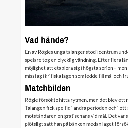
Vad hände?
En av Rögles unga talanger stod i centrum und
spelare tog en olycklig vändning. Efter flera lån
möjlighet att etablera sig i högsta serien – me
misstag i kritiska lägen som ledde till mål och 
Matchbilden
Rögle försökte hitta rytmen, men det blev ett ry
Talangen fick speltid i andra perioden och i e
motståndaren en gratischans vid mål. Det var 
plötsligt satt han på bänken medan laget förs