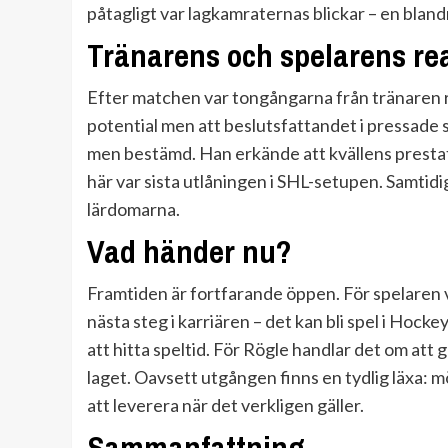
påtagligt var lagkamraternas blickar – en blan
Tränarens och spelarens re
Efter matchen var tongångarna från tränaren r
potential men att beslutsfattandet i pressade s
men bestämd. Han erkände att kvällens prestatio
här var sista utlåningen i SHL-setupen. Samtid
lärdomarna.
Vad händer nu?
Framtiden är fortfarande öppen. För spelaren 
nästa steg i karriären – det kan bli spel i Hock
att hitta speltid. För Rögle handlar det om att 
laget. Oavsett utgången finns en tydlig läxa:
att leverera när det verkligen gäller.
Sammanfattning