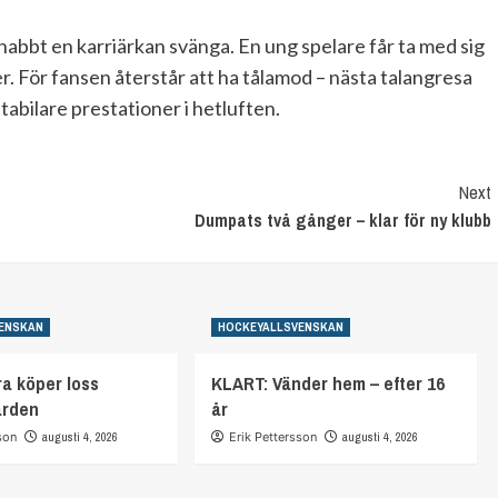
abbt en karriärkan svänga. En ung spelare får ta med sig
r. För fansen återstår att ha tålamod – nästa talangresa
tabilare prestationer i hetluften.
Next
Dumpats två gånger – klar för ny klubb
ENSKAN
HOCKEYALLSVENSKAN
a köper loss
KLART: Vänder hem – efter 16
arden
år
son
augusti 4, 2026
Erik Pettersson
augusti 4, 2026