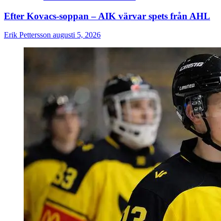
Efter Kovacs-soppan – AIK värvar spets från AHL
Erik Pettersson
augusti 5, 2026