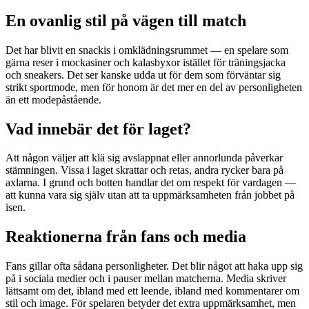
En ovanlig stil på vägen till match
Det har blivit en snackis i omklädningsrummet — en spelare som
gärna reser i mockasiner och kalasbyxor istället för träningsjacka
och sneakers. Det ser kanske udda ut för dem som förväntar sig
strikt sportmode, men för honom är det mer en del av personligheten
än ett modepåstående.
Vad innebär det för laget?
Att någon väljer att klä sig avslappnat eller annorlunda påverkar
stämningen. Vissa i laget skrattar och retas, andra rycker bara på
axlarna. I grund och botten handlar det om respekt för vardagen —
att kunna vara sig själv utan att ta uppmärksamheten från jobbet på
isen.
Reaktionerna från fans och media
Fans gillar ofta sådana personligheter. Det blir något att haka upp sig
på i sociala medier och i pauser mellan matcherna. Media skriver
lättsamt om det, ibland med ett leende, ibland med kommentarer om
stil och image. För spelaren betyder det extra uppmärksamhet, men