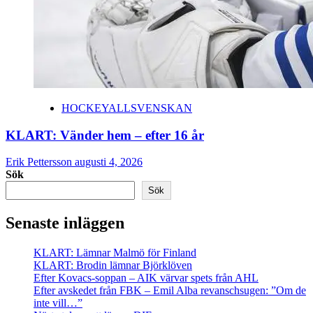
HOCKEYALLSVENSKAN
KLART: Vänder hem – efter 16 år
Erik Pettersson
augusti 4, 2026
Sök
Sök
Senaste inläggen
KLART: Lämnar Malmö för Finland
KLART: Brodin lämnar Björklöven
Efter Kovacs-soppan – AIK värvar spets från AHL
Efter avskedet från FBK – Emil Alba revanschsugen: ”Om de
inte vill…”