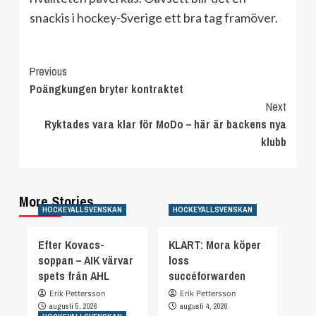
snackis i hockey-Sverige ett bra tag framöver.
Continue
Previous
Poängkungen bryter kontraktet
Reading
Next
Ryktades vara klar för MoDo – här är backens nya
klubb
More Stories
HOCKEYALLSVENSKAN
HOCKEYALLSVENSKAN
Efter Kovacs-
KLART: Mora köper
soppan – AIK värvar
loss
spets från AHL
succéforwarden
Erik Pettersson
Erik Pettersson
augusti 5, 2026
augusti 4, 2026