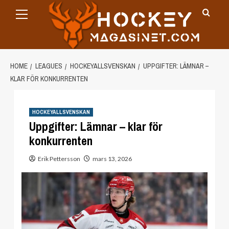
Primary
Skip
Menu
to
content
HOME
LEAGUES
HOCKEYALLSVENSKAN
UPPGIFTER: LÄMNAR –
KLAR FÖR KONKURRENTEN
HOCKEYALLSVENSKAN
Uppgifter: Lämnar – klar för
konkurrenten
Erik Pettersson
mars 13, 2026