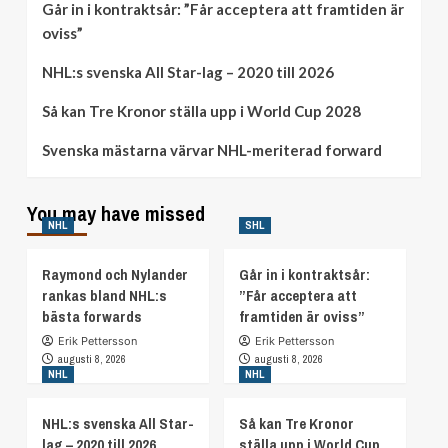
Går in i kontraktsår: ”Får acceptera att framtiden är
oviss”
NHL:s svenska All Star-lag – 2020 till 2026
Så kan Tre Kronor ställa upp i World Cup 2028
Svenska mästarna värvar NHL-meriterad forward
You may have missed
NHL
SHL
Raymond och Nylander
Går in i kontraktsår:
rankas bland NHL:s
”Får acceptera att
bästa forwards
framtiden är oviss”
Erik Pettersson
Erik Pettersson
augusti 8, 2026
augusti 8, 2026
NHL
NHL
NHL:s svenska All Star-
Så kan Tre Kronor
lag – 2020 till 2026
ställa upp i World Cup