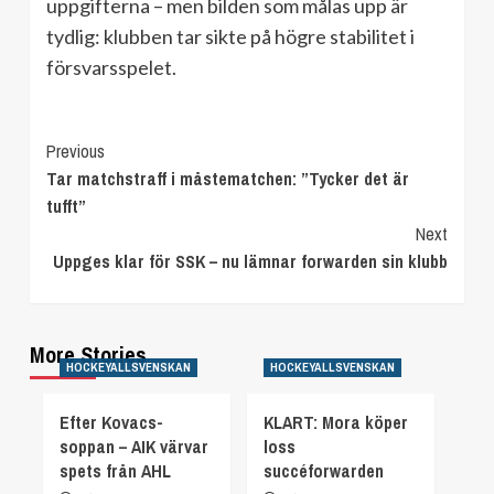
uppgifterna – men bilden som målas upp är
tydlig: klubben tar sikte på högre stabilitet i
försvarsspelet.
Continue
Previous
Tar matchstraff i måstematchen: ”Tycker det är
Reading
tufft”
Next
Uppges klar för SSK – nu lämnar forwarden sin klubb
More Stories
HOCKEYALLSVENSKAN
HOCKEYALLSVENSKAN
Efter Kovacs-
KLART: Mora köper
soppan – AIK värvar
loss
spets från AHL
succéforwarden