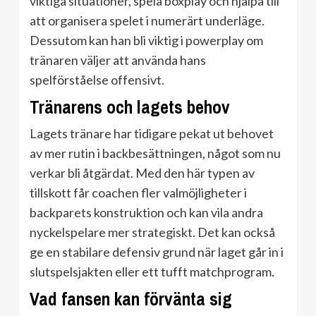
viktiga situationer, spela boxplay och hjälpa till
att organisera spelet i numerärt underläge.
Dessutom kan han bli viktig i powerplay om
tränaren väljer att använda hans
spelförståelse offensivt.
Tränarens och lagets behov
Lagets tränare har tidigare pekat ut behovet
av mer rutin i backbesättningen, något som nu
verkar bli åtgärdat. Med den här typen av
tillskott får coachen fler valmöjligheter i
backparets konstruktion och kan vila andra
nyckelspelare mer strategiskt. Det kan också
ge en stabilare defensiv grund när laget går in i
slutspelsjakten eller ett tufft matchprogram.
Vad fansen kan förvänta sig