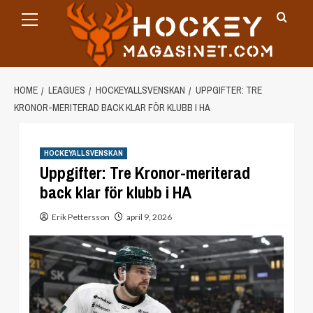
Primary
Skip
Menu
to
content
HOME
LEAGUES
HOCKEYALLSVENSKAN
UPPGIFTER: TRE
KRONOR-MERITERAD BACK KLAR FÖR KLUBB I HA
HOCKEYALLSVENSKAN
Uppgifter: Tre Kronor-meriterad
back klar för klubb i HA
Erik Pettersson
april 9, 2026