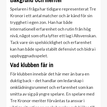
Bakgrund och meriter
Spelaren i fråga har tidigare representerat Tre
Kronor i ett antal matcher och är känd för sin
trygghet i egen zon. Han har både
internationell erfarenhet och rutin från hög
nivå, något som ofta lyfter ett lag i Allsvenskan.
Tack vare sin spelskicklighet och erfarenhet
kan han både spela stabilt defensivt och bidra i
uppbyggnadsspelet.
Vad klubben får in
För klubben innebär det här mer än bara en
duktig back – det handlar om ledarskap i
omklädningsrummet och erfarenhet som kan
smitta av sig på yngre spelare. En spelare med
Tre Kronor-meriter förväntas ta ansvar i