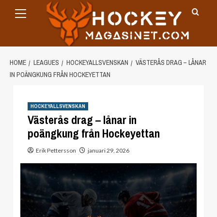
Primary
Skip
Menu
to
content
HOME
LEAGUES
HOCKEYALLSVENSKAN
VÄSTERÅS DRAG – LÅNAR
IN POÄNGKUNG FRÅN HOCKEYETTAN
HOCKEYALLSVENSKAN
Västerås drag – lånar in
poängkung från Hockeyettan
Erik Pettersson
januari 29, 2026