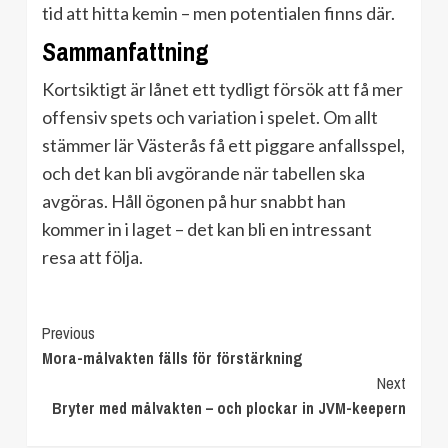
tid att hitta kemin – men potentialen finns där.
Sammanfattning
Kortsiktigt är lånet ett tydligt försök att få mer
offensiv spets och variation i spelet. Om allt
stämmer lär Västerås få ett piggare anfallsspel,
och det kan bli avgörande när tabellen ska
avgöras. Håll ögonen på hur snabbt han
kommer in i laget – det kan bli en intressant
resa att följa.
Continue
Previous
Mora-målvakten fälls för förstärkning
Reading
Next
Bryter med målvakten – och plockar in JVM-keepern