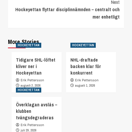
Continue
Next
Hockeyettan flyttar disciplinnämnden – centralt och
Reading
mer enhetligt
More Stories
HOCKEYETTAN
HOCKEYETTAN
Tidigare SHL-löftet
NHL-draftade
kliver ner i
backen klar för
Hockeyettan
konkurrent
Erik Pettersson
Erik Pettersson
augusti 2, 2026
augusti 1, 2026
HOCKEYETTAN
Överklagan avslås –
klubben
tvångsdegraderas
Erik Pettersson
juli 29, 2026