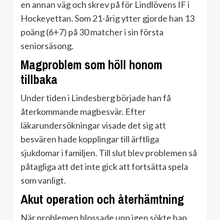
en annan väg och skrev på för Lindlövens IF i
Hockeyettan. Som 21-årig ytter gjorde han 13
poäng (6+7) på 30 matcher i sin första
seniorsäsong.
Magproblem som höll honom
tillbaka
Under tiden i Lindesberg började han få
återkommande magbesvär. Efter
läkarundersökningar visade det sig att
besvären hade kopplingar till ärftliga
sjukdomar i familjen. Till slut blev problemen så
påtagliga att det inte gick att fortsätta spela
som vanligt.
Akut operation och återhämtning
När problemen blossade upp igen sökte han