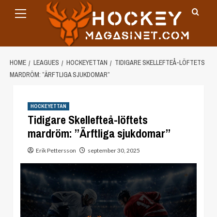
Primary
Skip
Menu
to
content
HOME
LEAGUES
HOCKEYETTAN
TIDIGARE SKELLEFTEÅ-LÖFTETS
MARDRÖM: ”ÄRFTLIGA SJUKDOMAR”
HOCKEYETTAN
Tidigare Skellefteå-löftets
mardröm: ”Ärftliga sjukdomar”
Erik Pettersson
september 30, 2025