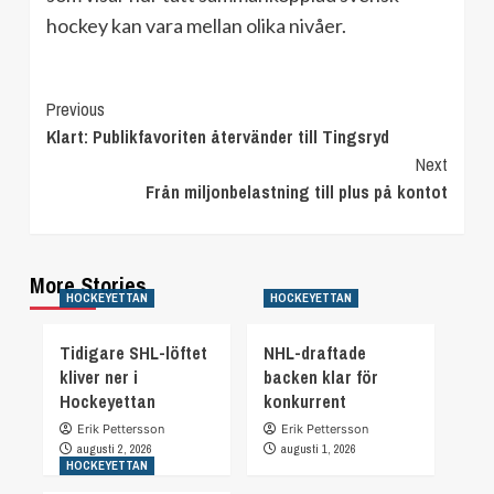
hockey kan vara mellan olika nivåer.
Continue
Previous
Klart: Publikfavoriten återvänder till Tingsryd
Reading
Next
Från miljonbelastning till plus på kontot
More Stories
HOCKEYETTAN
HOCKEYETTAN
Tidigare SHL-löftet
NHL-draftade
kliver ner i
backen klar för
Hockeyettan
konkurrent
Erik Pettersson
Erik Pettersson
augusti 2, 2026
augusti 1, 2026
HOCKEYETTAN