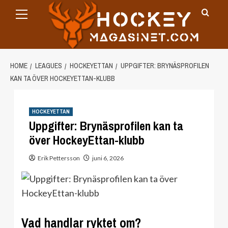
Primary
Skip
Menu
to
content
HOME
LEAGUES
HOCKEYETTAN
UPPGIFTER: BRYNÄSPROFILEN
KAN TA ÖVER HOCKEYETTAN-KLUBB
HOCKEYETTAN
Uppgifter: Brynäsprofilen kan ta
över HockeyEttan-klubb
Erik Pettersson
juni 6, 2026
Vad handlar ryktet om?