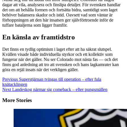
dagar att vila, analysera och finslipa detaljer. För svensken handlar
det om att behålla formen och fortsätta bidra, samtidigt som laget
behöver balansera skador och istid. Oavsett vad som väntar är
förhoppningen att den här insatsen ger självförtroende inför de
tuffare bataljerna som ligger framför.
En känsla av framtidstro
Det finns en tydlig optimism i laget efter att ha säkrat slutspel.
Kvällen visade både individuella styrkor och ett kollektiv som
fungerar när det gäller. Nu ser Colorado mot nästa fas — och det
finns god anledning att tro att svensken och hans lagkamrater kan
göra en rejäl insats när det verkligen gäller.
Continue
Previous
Superstjärnan tvingas till operation – efter fula
knätacklingen
Reading
Next
Landeskog närmar sig comeback – efter pungsmällen
More Stories