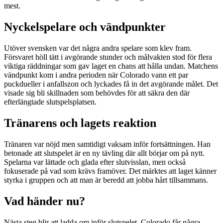
mest.
Nyckelspelare och vändpunkter
Utöver svensken var det några andra spelare som klev fram.
Försvaret höll tätt i avgörande stunder och målvakten stod för flera
viktiga räddningar som gav laget en chans att hålla undan. Matchens
vändpunkt kom i andra perioden när Colorado vann ett par
puckdueller i anfallszon och lyckades få in det avgörande målet. Det
visade sig bli skillnaden som behövdes för att säkra den där
efterlängtade slutspelsplatsen.
Tränarens och lagets reaktion
Tränaren var nöjd men samtidigt vaksam inför fortsättningen. Han
betonade att slutspelet är en ny tävling där allt börjar om på nytt.
Spelarna var lättade och glada efter slutvisslan, men också
fokuserade på vad som krävs framöver. Det märktes att laget känner
styrka i gruppen och att man är beredd att jobba hårt tillsammans.
Vad händer nu?
Nästa steg blir att ladda om inför slutspelet. Colorado får några