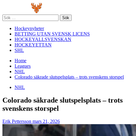
Skip
Primary
to
Menu
content
Sök
efter:
Hockeynyheter
BETTING UTAN SVENSK LICENS
HOCKEYALLSVENSKAN
HOCKEYETTAN
SHL
Home
Leagues
NHL
Colorado säkrade slutspelsplats – trots svenskens storspel
NHL
Colorado säkrade slutspelsplats – trots
svenskens storspel
Erik Pettersson
mars 21, 2026