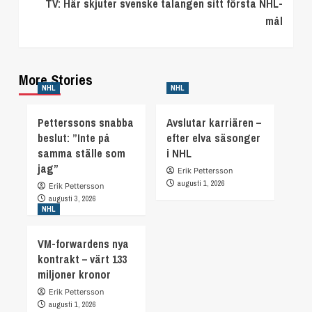
TV: Här skjuter svenske talangen sitt första NHL-
mål
More Stories
NHL
NHL
Petterssons snabba
Avslutar karriären –
beslut: ”Inte på
efter elva säsonger
samma ställe som
i NHL
jag”
Erik Pettersson
augusti 1, 2026
Erik Pettersson
augusti 3, 2026
NHL
VM-forwardens nya
kontrakt – värt 133
miljoner kronor
Erik Pettersson
augusti 1, 2026