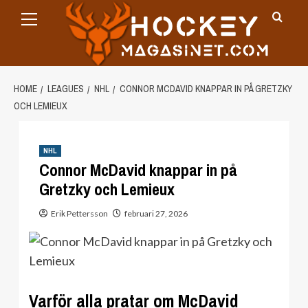
Primary
Skip
Menu
to
content
HOME
LEAGUES
NHL
CONNOR MCDAVID KNAPPAR IN PÅ GRETZKY
OCH LEMIEUX
NHL
Connor McDavid knappar in på
Gretzky och Lemieux
Erik Pettersson
februari 27, 2026
Varför alla pratar om McDavid