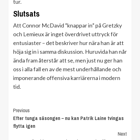
tur.
Slutsats
Att Connor McDavid ”knappar in” på Gretzky
och Lemieux är inget överdrivet uttryck för
entusiaster – det beskriver hur nära han är att
höja sig in i samma diskussion. Huruvida han når
ända fram återstår att se, men just nu ger han
oss i alla fall en av de mest underhållande och
imponerande offensiva karriärerna i modern
tid.
Continue
Previous
Efter tunga säsongen – nu kan Patrik Laine tvingas
Reading
flytta igen
Next