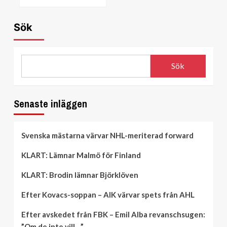
Sök
Sök
Senaste inläggen
Svenska mästarna värvar NHL-meriterad forward
KLART: Lämnar Malmö för Finland
KLART: Brodin lämnar Björklöven
Efter Kovacs-soppan – AIK värvar spets från AHL
Efter avskedet från FBK – Emil Alba revanschsugen:
”Om de inte vill…”