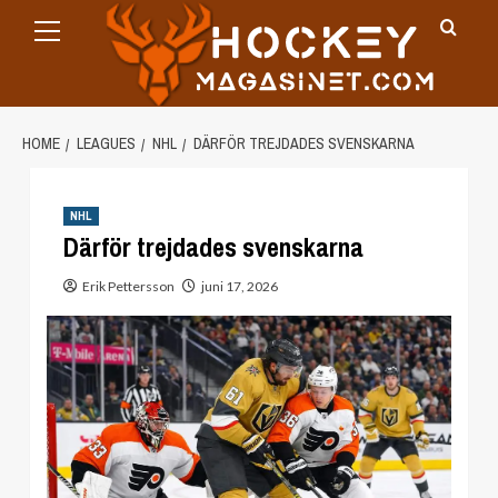
Primary
Skip
Menu
to
content
HOME
LEAGUES
NHL
DÄRFÖR TREJDADES SVENSKARNA
NHL
Därför trejdades svenskarna
Erik Pettersson
juni 17, 2026