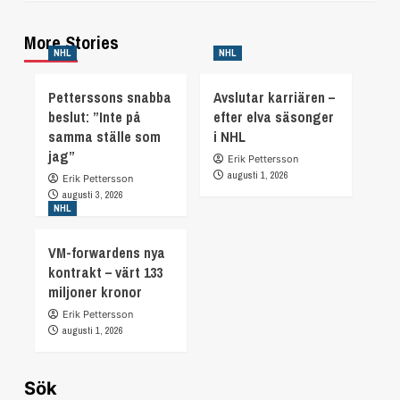
More Stories
NHL
NHL
Petterssons snabba
Avslutar karriären –
beslut: ”Inte på
efter elva säsonger
samma ställe som
i NHL
jag”
Erik Pettersson
augusti 1, 2026
Erik Pettersson
augusti 3, 2026
NHL
VM-forwardens nya
kontrakt – värt 133
miljoner kronor
Erik Pettersson
augusti 1, 2026
Sök