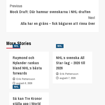
Continue
Previous
Mock Draft: Där hamnar svenskarna i NHL-draften
Reading
Next
Alla har en gräns – fick bägaren att rinna över
More Stories
NHL
NHL
Raymond och
NHL:s svenska All
Nylander rankas
Star-lag – 2020 till
bland NHL:s bästa
2026
forwards
Erik Pettersson
augusti 7, 2026
Erik Pettersson
augusti 8, 2026
NHL
Så kan Tre Kronor
ställa upp i World