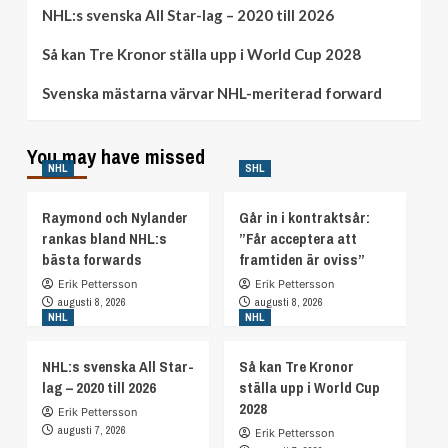
NHL:s svenska All Star-lag – 2020 till 2026
Så kan Tre Kronor ställa upp i World Cup 2028
Svenska mästarna värvar NHL-meriterad forward
You may have missed
NHL
SHL
Raymond och Nylander
Går in i kontraktsår:
rankas bland NHL:s
”Får acceptera att
bästa forwards
framtiden är oviss”
Erik Pettersson
Erik Pettersson
augusti 8, 2026
augusti 8, 2026
NHL
NHL
NHL:s svenska All Star-
Så kan Tre Kronor
lag – 2020 till 2026
ställa upp i World Cup
2028
Erik Pettersson
augusti 7, 2026
Erik Pettersson