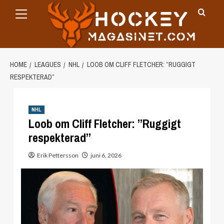
Primary
Skip
Menu
to
content
HOME
LEAGUES
NHL
LOOB OM CLIFF FLETCHER: ”RUGGIGT
RESPEKTERAD”
NHL
Loob om Cliff Fletcher: ”Ruggigt
respekterad”
Erik Pettersson
juni 6, 2026