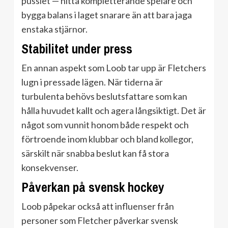
pusslet — hitta kompletterande spelare och
bygga balans i laget snarare än att bara jaga
enstaka stjärnor.
Stabilitet under press
En annan aspekt som Loob tar upp är Fletchers
lugn i pressade lägen. När tiderna är
turbulenta behövs beslutsfattare som kan
hålla huvudet kallt och agera långsiktigt. Det är
något som vunnit honom både respekt och
förtroende inom klubbar och bland kollegor,
särskilt när snabba beslut kan få stora
konsekvenser.
Påverkan på svensk hockey
Loob påpekar också att influenser från
personer som Fletcher påverkar svensk