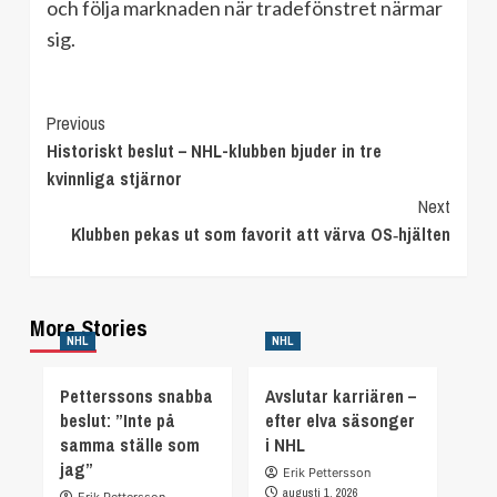
och följa marknaden när tradefönstret närmar
sig.
Continue
Previous
Historiskt beslut – NHL-klubben bjuder in tre
Reading
kvinnliga stjärnor
Next
Klubben pekas ut som favorit att värva OS‑hjälten
More Stories
NHL
NHL
Petterssons snabba
Avslutar karriären –
beslut: ”Inte på
efter elva säsonger
samma ställe som
i NHL
jag”
Erik Pettersson
augusti 1, 2026