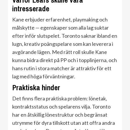
Varför Leafs skulle vara
intresserade
Kane erbjuder erfarenhet, playmaking och
målskytte — egenskaper som alla lag suktar
efter inför slutspelet. Toronto saknar ibland en
lugn, kreativ poängspelare som kan leverera i
avgörande lägen. Med rätt roll skulle Kane
kunna bidra direkt på PP och i topplinjerna, och
hans rutin i stora matcher är attraktiv för ett
lag med höga förväntningar.
Praktiska hinder
Det finns flera praktiska problem: lönetak,
kontraktsstatus och spelarens vilja. Toronto
har en åtskillig lönestruktur och begränsat
utrymme för dyra tillskott utan att offra andra