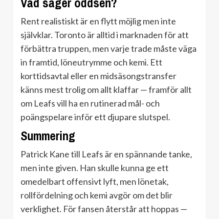
Vad säger oddsen?
Rent realistiskt är en flytt möjlig men inte
självklar. Toronto är alltid i marknaden för att
förbättra truppen, men varje trade måste väga
in framtid, löneutrymme och kemi. Ett
korttidsavtal eller en midsäsongstransfer
känns mest trolig om allt klaffar — framför allt
om Leafs vill ha en rutinerad mål- och
poängspelare inför ett djupare slutspel.
Summering
Patrick Kane till Leafs är en spännande tanke,
men inte given. Han skulle kunna ge ett
omedelbart offensivt lyft, men lönetak,
rollfördelning och kemi avgör om det blir
verklighet. För fansen återstår att hoppas —