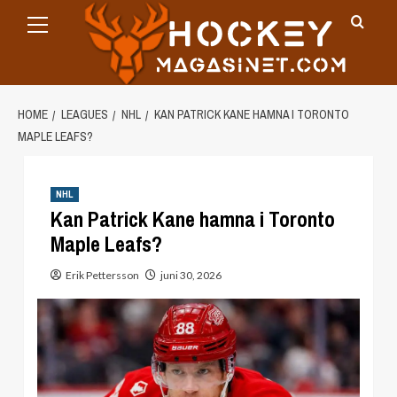
Primary
Skip
Menu
to
content
HOME
LEAGUES
NHL
KAN PATRICK KANE HAMNA I TORONTO
MAPLE LEAFS?
NHL
Kan Patrick Kane hamna i Toronto
Maple Leafs?
Erik Pettersson
juni 30, 2026