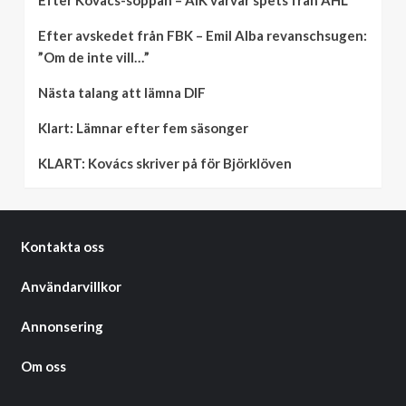
Efter Kovacs-soppan – AIK värvar spets från AHL
Efter avskedet från FBK – Emil Alba revanschsugen:
”Om de inte vill…”
Nästa talang att lämna DIF
Klart: Lämnar efter fem säsonger
KLART: Kovács skriver på för Björklöven
Kontakta oss
Användarvillkor
Annonsering
Om oss