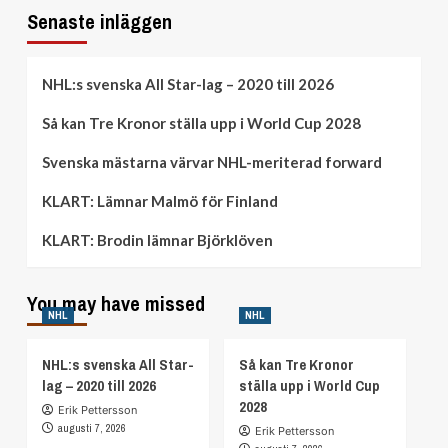
Senaste inläggen
NHL:s svenska All Star-lag – 2020 till 2026
Så kan Tre Kronor ställa upp i World Cup 2028
Svenska mästarna värvar NHL-meriterad forward
KLART: Lämnar Malmö för Finland
KLART: Brodin lämnar Björklöven
You may have missed
NHL
NHL
NHL:s svenska All Star-
Så kan Tre Kronor
lag – 2020 till 2026
ställa upp i World Cup
2028
Erik Pettersson
augusti 7, 2026
Erik Pettersson