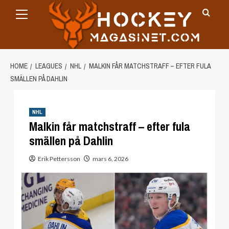
Primary
Skip
Menu
to
content
HOME
LEAGUES
NHL
MALKIN FÅR MATCHSTRAFF – EFTER FULA
SMÄLLEN PÅ DAHLIN
NHL
Malkin får matchstraff – efter fula
smällen på Dahlin
Erik Pettersson
mars 6, 2026