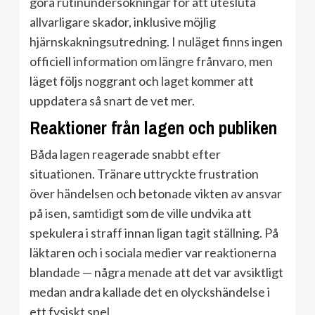
göra rutinundersökningar för att utesluta
allvarligare skador, inklusive möjlig
hjärnskakningsutredning. I nuläget finns ingen
officiell information om längre frånvaro, men
läget följs noggrant och laget kommer att
uppdatera så snart de vet mer.
Reaktioner från lagen och publiken
Båda lagen reagerade snabbt efter
situationen. Tränare uttryckte frustration
över händelsen och betonade vikten av ansvar
på isen, samtidigt som de ville undvika att
spekulera i straff innan ligan tagit ställning. På
läktaren och i sociala medier var reaktionerna
blandade — några menade att det var avsiktligt
medan andra kallade det en olyckshändelse i
ett fysiskt spel.