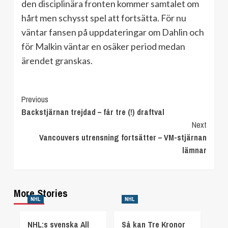
den disciplinära fronten kommer samtalet om
hårt men schysst spel att fortsätta. För nu
väntar fansen på uppdateringar om Dahlin och
för Malkin väntar en osäker period medan
ärendet granskas.
Continue
Previous
Backstjärnan trejdad – får tre (!) draftval
Reading
Next
Vancouvers utrensning fortsätter – VM-stjärnan
lämnar
More Stories
NHL
NHL
NHL:s svenska All
Så kan Tre Kronor