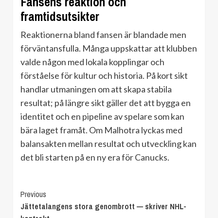
Fansens reaktion och
framtidsutsikter
Reaktionerna bland fansen är blandade men
förväntansfulla. Många uppskattar att klubben
valde någon med lokala kopplingar och
förståelse för kultur och historia. På kort sikt
handlar utmaningen om att skapa stabila
resultat; på längre sikt gäller det att bygga en
identitet och en pipeline av spelare som kan
bära laget framåt. Om Malhotra lyckas med
balansakten mellan resultat och utveckling kan
det bli starten på en ny era för Canucks.
Continue
Previous
Jättetalangens stora genombrott — skriver NHL-
Reading