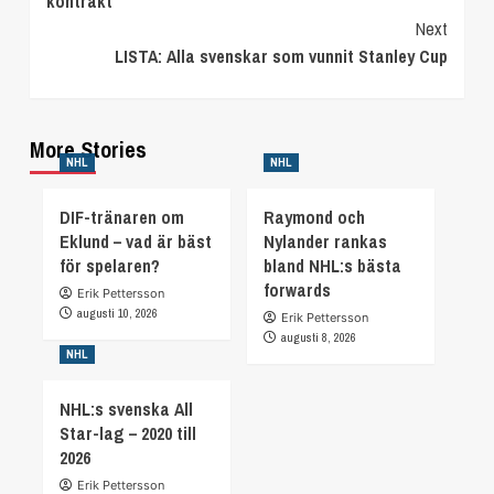
kontrakt
Next
LISTA: Alla svenskar som vunnit Stanley Cup
More Stories
NHL
NHL
DIF-tränaren om
Raymond och
Eklund – vad är bäst
Nylander rankas
för spelaren?
bland NHL:s bästa
forwards
Erik Pettersson
augusti 10, 2026
Erik Pettersson
augusti 8, 2026
NHL
NHL:s svenska All
Star-lag – 2020 till
2026
Erik Pettersson