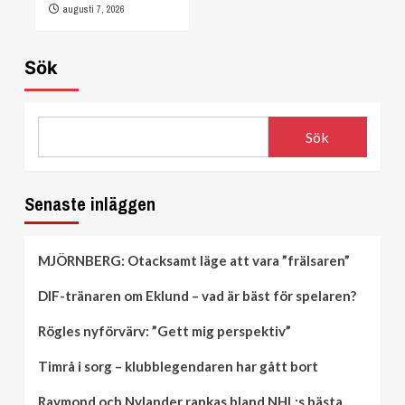
augusti 7, 2026
Sök
Sök
Senaste inläggen
MJÖRNBERG: Otacksamt läge att vara ”frälsaren”
DIF-tränaren om Eklund – vad är bäst för spelaren?
Rögles nyförvärv: ”Gett mig perspektiv”
Timrå i sorg – klubblegendaren har gått bort
Raymond och Nylander rankas bland NHL:s bästa