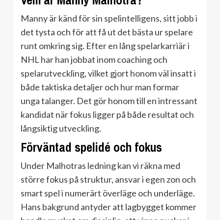
Vem är Manny Malhotra?
Manny är känd för sin spelintelligens, sitt jobb i
det tysta och för att få ut det bästa ur spelare
runt omkring sig. Efter en lång spelarkarriär i
NHL har han jobbat inom coaching och
spelarutveckling, vilket gjort honom väl insatt i
både taktiska detaljer och hur man formar
unga talanger. Det gör honom till en intressant
kandidat när fokus ligger på både resultat och
långsiktig utveckling.
Förväntad spelidé och fokus
Under Malhotras ledning kan vi räkna med
större fokus på struktur, ansvar i egen zon och
smart spel i numerärt överläge och underläge.
Hans bakgrund antyder att lagbygget kommer