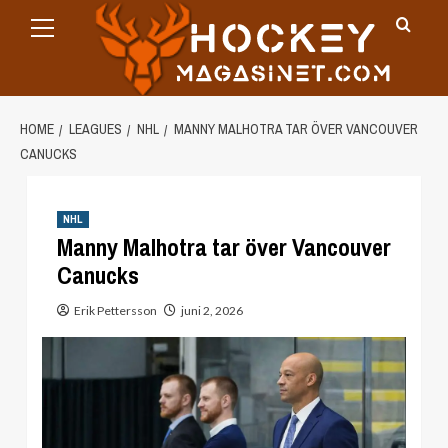
Primary
Skip
Menu
to
content
HOME
LEAGUES
NHL
MANNY MALHOTRA TAR ÖVER VANCOUVER
CANUCKS
NHL
Manny Malhotra tar över Vancouver
Canucks
Erik Pettersson
juni 2, 2026