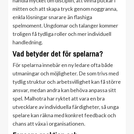
handla mycket om disciplin, att vinna puckar i
mitten och att skapa tryck genom noggranna,
enkla lösningar snarare än flashiga
spelmoment. Ungdomar och talanger kommer
troligen få tydliga roller och mer individuell
handledning.
Vad betyder det för spelarna?
För spelarna innebär en ny ledare ofta både
utmaningar och möjligheter. De som trivs med
tydlig struktur och arbetsvillighet kan få större
ansvar, medan andra kan behöva anpassa sitt
spel. Malhotra har ryktet att vara en bra
utvecklare av individuella färdigheter, så unga
spelare kan räkna med konkret feedback och
chans att växa i organisationen.