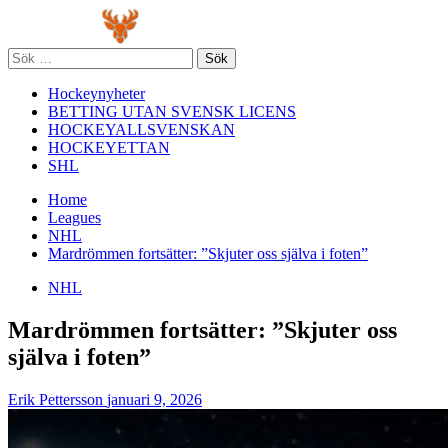
Skip
Primary
to
Menu
content
Sök
efter:
Hockeynyheter
BETTING UTAN SVENSK LICENS
HOCKEYALLSVENSKAN
HOCKEYETTAN
SHL
Home
Leagues
NHL
Mardrömmen fortsätter: ”Skjuter oss själva i foten”
NHL
Mardrömmen fortsätter: ”Skjuter oss
själva i foten”
Erik Pettersson
januari 9, 2026