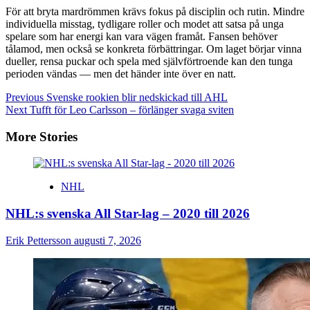
För att bryta mardrömmen krävs fokus på disciplin och rutin. Mindre
individuella misstag, tydligare roller och modet att satsa på unga
spelare som har energi kan vara vägen framåt. Fansen behöver
tålamod, men också se konkreta förbättringar. Om laget börjar vinna
dueller, rensa puckar och spela med självförtroende kan den tunga
perioden vändas — men det händer inte över en natt.
Continue
Previous
Svenske rookien blir nedskickad till AHL
Next
Tufft för Leo Carlsson – förlänger svaga sviten
Reading
More Stories
NHL
NHL:s svenska All Star-lag – 2020 till 2026
Erik Pettersson
augusti 7, 2026