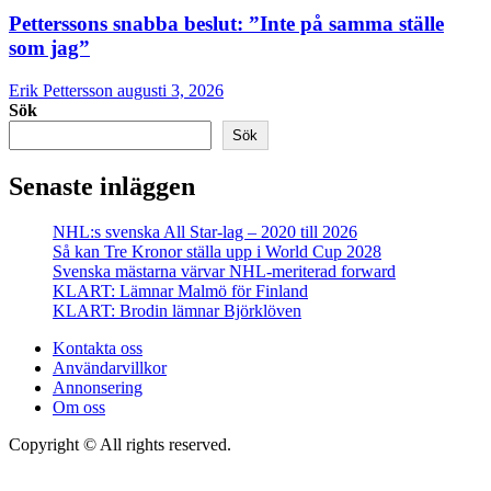
Petterssons snabba beslut: ”Inte på samma ställe
som jag”
Erik Pettersson
augusti 3, 2026
Sök
Sök
Senaste inläggen
NHL:s svenska All Star-lag – 2020 till 2026
Så kan Tre Kronor ställa upp i World Cup 2028
Svenska mästarna värvar NHL-meriterad forward
KLART: Lämnar Malmö för Finland
KLART: Brodin lämnar Björklöven
Kontakta oss
Användarvillkor
Annonsering
Om oss
Copyright © All rights reserved.