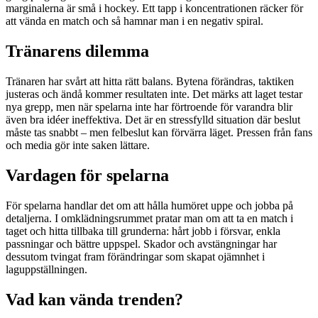
marginalerna är små i hockey. Ett tapp i koncentrationen räcker för
att vända en match och så hamnar man i en negativ spiral.
Tränarens dilemma
Tränaren har svårt att hitta rätt balans. Bytena förändras, taktiken
justeras och ändå kommer resultaten inte. Det märks att laget testar
nya grepp, men när spelarna inte har förtroende för varandra blir
även bra idéer ineffektiva. Det är en stressfylld situation där beslut
måste tas snabbt – men felbeslut kan förvärra läget. Pressen från fans
och media gör inte saken lättare.
Vardagen för spelarna
För spelarna handlar det om att hålla humöret uppe och jobba på
detaljerna. I omklädningsrummet pratar man om att ta en match i
taget och hitta tillbaka till grunderna: hårt jobb i försvar, enkla
passningar och bättre uppspel. Skador och avstängningar har
dessutom tvingat fram förändringar som skapat ojämnhet i
laguppställningen.
Vad kan vända trenden?