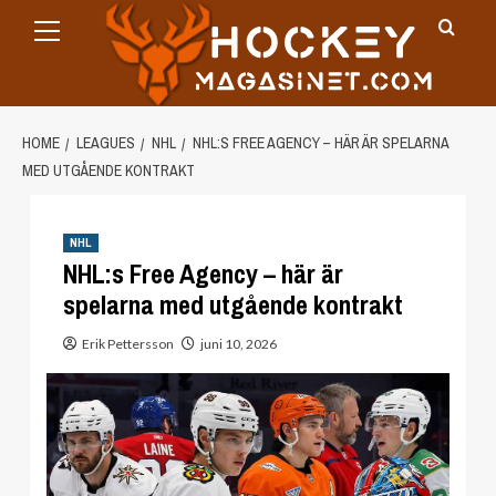
Primary
Skip
Menu
to
content
HOME
LEAGUES
NHL
NHL:S FREE AGENCY – HÄR ÄR SPELARNA
MED UTGÅENDE KONTRAKT
NHL
NHL:s Free Agency – här är
spelarna med utgående kontrakt
Erik Pettersson
juni 10, 2026