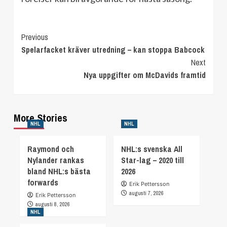
Continue
Previous
Spelarfacket kräver utredning – kan stoppa Babcock
Reading
Next
Nya uppgifter om McDavids framtid
More Stories
NHL
NHL
Raymond och
NHL:s svenska All
Nylander rankas
Star-lag – 2020 till
bland NHL:s bästa
2026
forwards
Erik Pettersson
augusti 7, 2026
Erik Pettersson
augusti 8, 2026
NHL