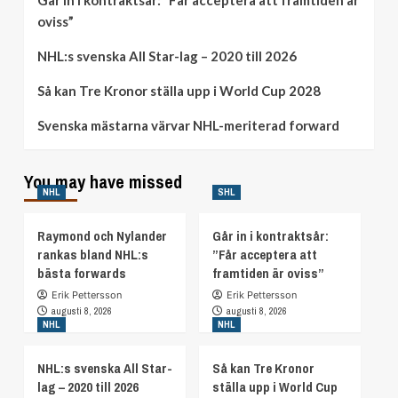
Går in i kontraktsår: ”Får acceptera att framtiden är
oviss”
NHL:s svenska All Star-lag – 2020 till 2026
Så kan Tre Kronor ställa upp i World Cup 2028
Svenska mästarna värvar NHL-meriterad forward
You may have missed
NHL
SHL
Raymond och Nylander
Går in i kontraktsår:
rankas bland NHL:s
”Får acceptera att
bästa forwards
framtiden är oviss”
Erik Pettersson
Erik Pettersson
augusti 8, 2026
augusti 8, 2026
NHL
NHL
NHL:s svenska All Star-
Så kan Tre Kronor
lag – 2020 till 2026
ställa upp i World Cup