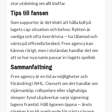
stor utdelning om allt klaffar.
Tips till fansen
Som supporter är det klokt att hålla koll på
lagets cap-situation och behov. Rykten är
vanliga och ofta överdrivna — ha tålamod och
vänta på officiella besked. Free agency kan
kännas rörigt, men i slutändan handlar det om
att se hur nya namn passar in i lagets spelidé.
Sammanfattning
Free agency är en tid av möjligheter och
förändring i NHL. Oavsett om det handlar om
stjärnanköp, rollspelare eller våghalsiga
sleeper-fynd så påverkar varje signering
lagens framtid. Håll ögonen öppna — årets
rörelser kan bli avgörande för nästa säsong.