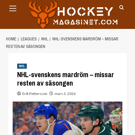
Primary
Skip
Menu
to
content
HOME
LEAGUES
NHL
NHL-SVENSKENS MARDRÖM – MISSAR
RESTEN AV SÄSONGEN
NHL
NHL-svenskens mardröm – missar
resten av säsongen
Erik Pettersson
mars 3, 2026