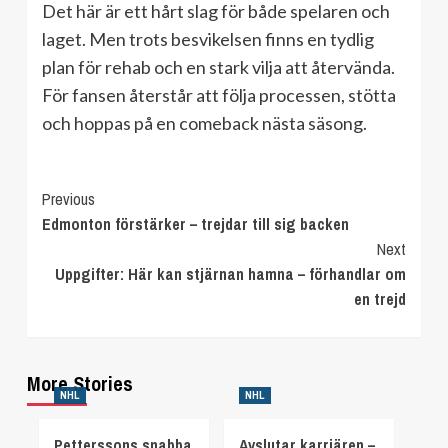
Det här är ett hårt slag för både spelaren och
laget. Men trots besvikelsen finns en tydlig
plan för rehab och en stark vilja att återvända.
För fansen återstår att följa processen, stötta
och hoppas på en comeback nästa säsong.
Continue
Previous
Edmonton förstärker – trejdar till sig backen
Reading
Next
Uppgifter: Här kan stjärnan hamna – förhandlar om
en trejd
More Stories
NHL
NHL
Petterssons snabba
Avslutar karriären –