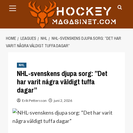
Primary
Skip
Menu
to
content
HOME
LEAGUES
NHL
NHL-SVENSKENS DJUPA SORG: ”DET HAR
VARIT NÅGRA VÄLDIGT TUFFA DAGAR”
NHL
NHL-svenskens djupa sorg: ”Det
har varit några väldigt tuffa
dagar”
Erik Pettersson
juni 2, 2026