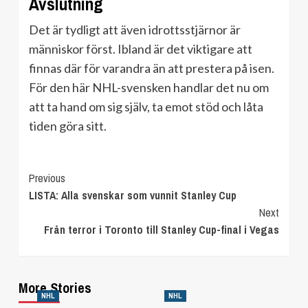
Avslutning
Det är tydligt att även idrottsstjärnor är
människor först. Ibland är det viktigare att
finnas där för varandra än att prestera på isen.
För den här NHL-svensken handlar det nu om
att ta hand om sig själv, ta emot stöd och låta
tiden göra sitt.
Continue
Previous
LISTA: Alla svenskar som vunnit Stanley Cup
Reading
Next
Från terror i Toronto till Stanley Cup-final i Vegas
More Stories
NHL
NHL