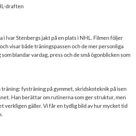
 Ivar Stenbergs jakt på en plats i NHL. Filmen följer
och visar både träningspassen och de mer personliga
ng som blandar vardag, press och de små ögonblicken som
n träning: fysträning på gymmet, skridskoteknik på isen
sinnet. Han berättar om rutinerna som ger struktur, men
 verkligen gäller. Vi får en tydlig bild av hur mycket tid
n.