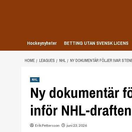
Skip
to
content
Hockeynyheter
BETTING UTAN SVENSK LICENS
HOME
LEAGUES
NHL
NY DOKUMENTÄR FÖLJER IVAR STEN
NHL
Ny dokumentär fö
inför NHL-draften
Erik Pettersson
juni 23, 2026