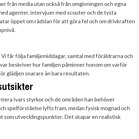
mer från media utan också från omgivningen och egna
ed agenter, intervjuer med scouter och de tysta
atar öppet om rädslan för att göra fel och om drivkraften
ppnivå.
. Vi får följa familjemiddagar, samtal med föräldrarna och
. Ivar beskriver hur familjen påminner honom om varför
ör glädjen snarare än bara resultaten.
utsikter
ntera Ivars styrkor och de områden han behöver
och spelförståelse lyfts fram, medan fysisk mognad och
ut som utvecklingspunkter. Det skapar en realistisk