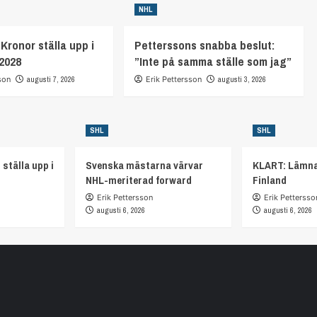
NHL
Kronor ställa upp i
Petterssons snabba beslut:
2028
”Inte på samma ställe som jag”
son
augusti 7, 2026
Erik Pettersson
augusti 3, 2026
SHL
SHL
 ställa upp i
Svenska mästarna värvar
KLART: Lämna
NHL-meriterad forward
Finland
Erik Pettersson
Erik Pettersso
augusti 6, 2026
augusti 6, 2026