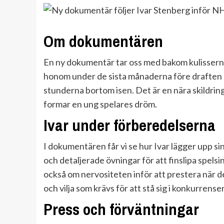
Om dokumentären
En ny dokumentär tar oss med bakom kulisserna i
honom under de sista månaderna före draften 
stunderna bortom isen. Det är en nära skildri
formar en ung spelares dröm.
Ivar under förberedelserna
I dokumentären får vi se hur Ivar lägger upp si
och detaljerade övningar för att finslipa spel
också om nervositeten inför att prestera när det
och vilja som krävs för att stå sig i konkurrense
Press och förväntningar