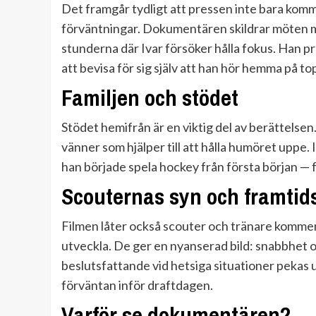
Det framgår tydligt att pressen inte bara kom
förväntningar. Dokumentären skildrar möten m
stunderna där Ivar försöker hålla fokus. Han pr
att bevisa för sig själv att han hör hemma på to
Familjen och stödet
Stödet hemifrån är en viktig del av berättelsen
vänner som hjälper till att hålla humöret uppe
han började spela hockey från första början — f
Scouternas syn och framtids
Filmen låter också scouter och tränare komme
utveckla. De ger en nyanserad bild: snabbhet 
beslutsfattande vid hetsiga situationer pekas 
förväntan inför draftdagen.
Varför se dokumentären?