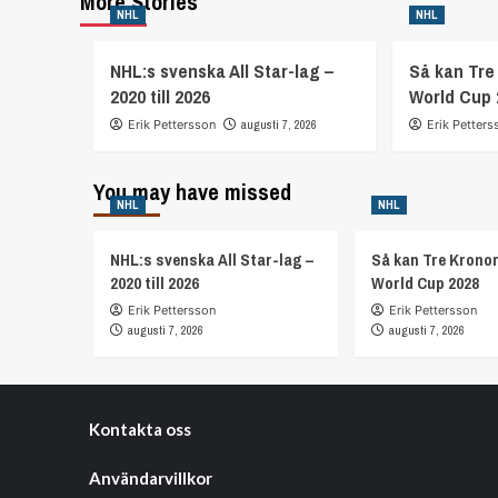
More Stories
NHL
NHL
NHL:s svenska All Star-lag –
Så kan Tre 
2020 till 2026
World Cup 
Erik Pettersson
augusti 7, 2026
Erik Petters
You may have missed
NHL
NHL
NHL:s svenska All Star-lag –
Så kan Tre Kronor
2020 till 2026
World Cup 2028
Erik Pettersson
Erik Pettersson
augusti 7, 2026
augusti 7, 2026
Kontakta oss
Användarvillkor