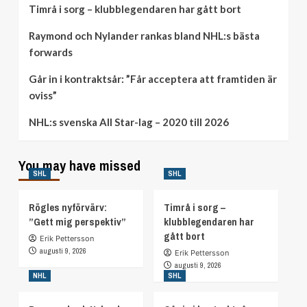
Timrå i sorg – klubblegendaren har gått bort
Raymond och Nylander rankas bland NHL:s bästa
forwards
Går in i kontraktsår: ”Får acceptera att framtiden är
oviss”
NHL:s svenska All Star-lag – 2020 till 2026
You may have missed
SHL
SHL
Rögles nyförvärv:
Timrå i sorg –
”Gett mig perspektiv”
klubblegendaren har
gått bort
Erik Pettersson
augusti 9, 2026
Erik Pettersson
augusti 9, 2026
NHL
SHL