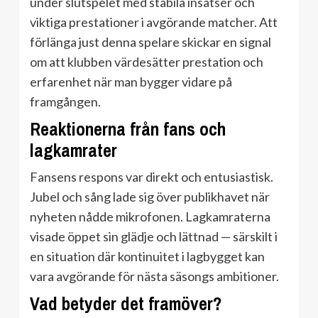
under slutspelet med stabila insatser och
viktiga prestationer i avgörande matcher. Att
förlänga just denna spelare skickar en signal
om att klubben värdesätter prestation och
erfarenhet när man bygger vidare på
framgången.
Reaktionerna från fans och
lagkamrater
Fansens respons var direkt och entusiastisk.
Jubel och sång lade sig över publikhavet när
nyheten nådde mikrofonen. Lagkamraterna
visade öppet sin glädje och lättnad — särskilt i
en situation där kontinuitet i lagbygget kan
vara avgörande för nästa säsongs ambitioner.
Vad betyder det framöver?