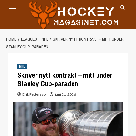
Primary
Skip
Menu
to
content
HOME
LEAGUES
NHL
SKRIVER NYTT KONTRAKT – MITT UNDER
STANLEY CUP-PARADEN
NHL
Skriver nytt kontrakt – mitt under
Stanley Cup-paraden
Erik Pettersson
juni 21, 2026