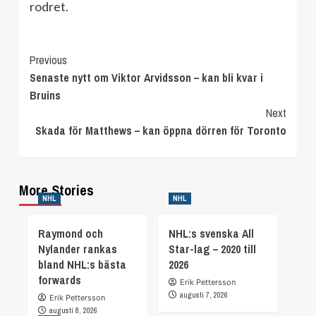
rodret.
Continue
Previous
Senaste nytt om Viktor Arvidsson – kan bli kvar i
Reading
Bruins
Next
Skada för Matthews – kan öppna dörren för Toronto
More Stories
NHL
NHL
Raymond och
NHL:s svenska All
Nylander rankas
Star-lag – 2020 till
bland NHL:s bästa
2026
forwards
Erik Pettersson
augusti 7, 2026
Erik Pettersson
augusti 8, 2026