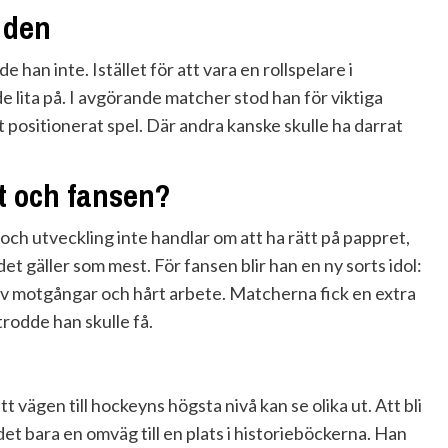
 den
e han inte. Istället för att vara en rollspelare i
e lita på. I avgörande matcher stod han för viktiga
t positionerat spel. Där andra kanske skulle ha darrat
et och fansen?
och utveckling inte handlar om att ha rätt på pappret,
et gäller som mest. För fansen blir han en ny sorts idol:
 av motgångar och hårt arbete. Matcherna fick en extra
trodde han skulle få.
t
t vägen till hockeyns högsta nivå kan se olika ut. Att bli
 det bara en omväg till en plats i historieböckerna. Han