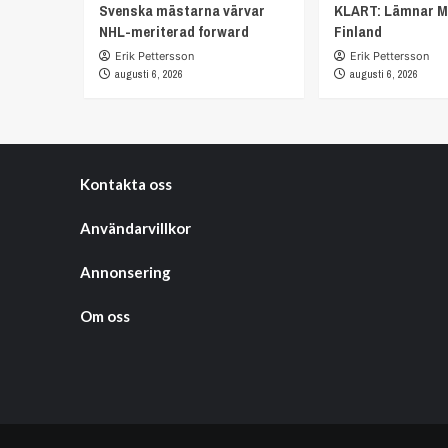
Svenska mästarna värvar
KLART: Lämnar M
NHL-meriterad forward
Finland
Erik Pettersson
Erik Pettersson
augusti 6, 2026
augusti 6, 2026
Kontakta oss
Användarvillkor
Annonsering
Om oss