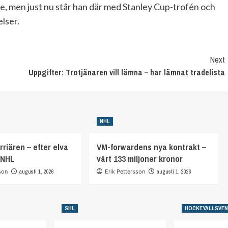
e, men just nu står han där med Stanley Cup-trofén och
elser.
Next
Uppgifter: Trotjänaren vill lämna – har lämnat tradelista
NHL
rriären – efter elva
VM-forwardens nya kontrakt –
 NHL
värt 133 miljoner kronor
son
augusti 1, 2026
Erik Pettersson
augusti 1, 2026
SHL
HOCKEYALLSVE