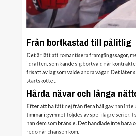
Från bortkastad till pålitlig
Det är lätt att romantisera framgångssagor, me
i draften, som kände sig bortvald när kontrakte
frisatt av lag som valde andra vägar. Det låter
startskottet.
Hårda nävar och långa nätt
Efter att ha fått nej från flera håll gav han in
timmar i gymmet följdes av spel i lägre serier.
han dem som bränsle. Det handlade inte bara om 
redo när chansen kom.