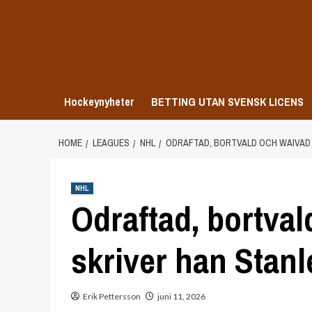
Skip
to
content
Hockeynyheter
BETTING UTAN SVENSK LICENS
HOME
LEAGUES
NHL
ODRAFTAD, BORTVALD OCH WAIVAD 
NHL
Odraftad, bortval
skriver han Stanl
Erik Pettersson
juni 11, 2026