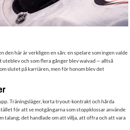
n den här är verkligen en sån: en spelare som ingen valde
t uteblev och som flera gånger blev waivad — alltså
 som slutet på karriären, men för honom blev det
er
te upp. Träningsläger, korta tryout-kontrakt och hårda
 I stället för att se motgångarna som stoppklossar använde
talang; det handlade om att villja, att offra och att vara