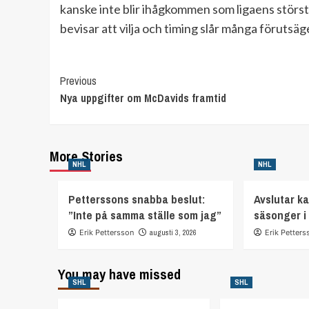
kanske inte blir ihågkommen som ligaens störst
bevisar att vilja och timing slår många förutsäg
Continue
Previous
Nya uppgifter om McDavids framtid
Reading
More Stories
NHL
NHL
Petterssons snabba beslut:
Avslutar ka
”Inte på samma ställe som jag”
säsonger i
Erik Pettersson
augusti 3, 2026
Erik Petters
You may have missed
SHL
SHL