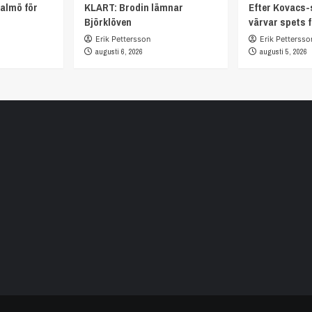
almö för
KLART: Brodin lämnar
Efter Kovacs-
Björklöven
värvar spets 
Erik Pettersson
Erik Pettersso
augusti 6, 2026
augusti 5, 2026