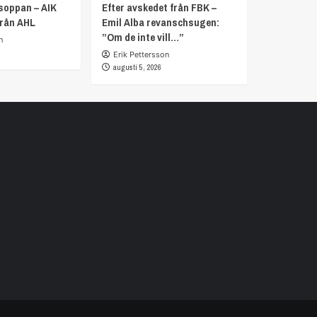
soppan – AIK
Efter avskedet från FBK –
från AHL
Emil Alba revanschsugen:
”Om de inte vill…”
n
Erik Pettersson
augusti 5, 2026