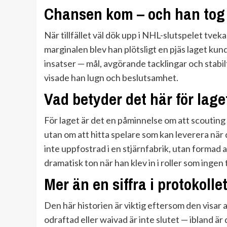
Chansen kom – och han tog
När tillfället väl dök upp i NHL-slutspelet tvekad
marginalen blev han plötsligt en pjäs laget kund
insatser — mål, avgörande tacklingar och stabil
visade han lugn och beslutsamhet.
Vad betyder det här för lag
För laget är det en påminnelse om att scouting 
utan om att hitta spelare som kan leverera när d
inte uppfostrad i en stjärnfabrik, utan formad
dramatisk ton när han klev in i roller som ingen 
Mer än en siffra i protokolle
Den här historien är viktig eftersom den visar at
odraftad eller waivad är inte slutet — ibland är