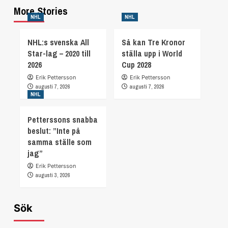
More Stories
NHL
NHL
NHL:s svenska All
Så kan Tre Kronor
Star-lag – 2020 till
ställa upp i World
2026
Cup 2028
Erik Pettersson
Erik Pettersson
augusti 7, 2026
augusti 7, 2026
NHL
Petterssons snabba
beslut: ”Inte på
samma ställe som
jag”
Erik Pettersson
augusti 3, 2026
Sök