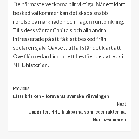
De närmaste veckorna blir viktiga. När ett klart
besked väl kommer kan det skapa snabb
rörelse på marknaden och i lagen runtomkring.
Tills dess väntar Capitals och alla andra
intresserade på att få klart besked från
spelaren själv. Oavsett utfall står det klart att
Ovetjkin redan lämnat ett bestående avtryck i
NHL-historien.
Continue
Previous
Efter kritiken – försvarar svenska värvningen
Reading
Next
Uppgifter: NHL-klubbarna som leder jakten på
Norris-vinnaren