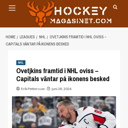
Primary
Skip
Menu
to
content
HOME
LEAGUES
NHL
OVETJKINS FRAMTID I NHL OVISS –
CAPITALS VÄNTAR PÅ IKONENS BESKED
NHL
Ovetjkins framtid i NHL oviss –
Capitals väntar på ikonens besked
Erik Pettersson
juni 28, 2026