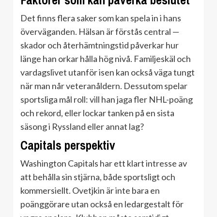
Faktorer som kan påverka beslutet
Det finns flera saker som kan spela in i hans
överväganden. Hälsan är förstås central —
skador och återhämtningstid påverkar hur
länge han orkar hålla hög nivå. Familjeskäl och
vardagslivet utanför isen kan också väga tungt
när man når veteranåldern. Dessutom spelar
sportsliga mål roll: vill han jaga fler NHL-poäng
och rekord, eller lockar tanken på en sista
säsong i Ryssland eller annat lag?
Capitals perspektiv
Washington Capitals har ett klart intresse av
att behålla sin stjärna, både sportsligt och
kommersiellt. Ovetjkin är inte bara en
poänggörare utan också en ledargestalt för