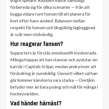
yngre spelare. Klubben måste samtidigt
förbereda sig för olika scenarier — från att
bygga vidare runt honom till att planera för
livet efter hans avsked. Balansen mellan
respekt för honom och långsiktig lagbyggnad
är svår men nödvändig.
Hur reagerar fansen?
Supporters är förstås emotionellt involverade.
Många hoppas att han stannar och avslutar sin
karriär i Capitals-tröjan, medan andra inser att
förändring är oundviklig. Oavsett vilket val han
gör kommer känslorna vara starka — Ovetjkin
betyder mer än bara poäng och mål för många i
hockeyvärlden.
Vad händer härnäst?