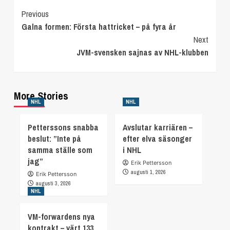
Continue
Previous
Galna formen: Första hattricket – på fyra år
Reading
Next
JVM-svensken sajnas av NHL-klubben
More Stories
NHL
NHL
Petterssons snabba
Avslutar karriären –
beslut: ”Inte på
efter elva säsonger
samma ställe som
i NHL
jag”
Erik Pettersson
augusti 1, 2026
Erik Pettersson
augusti 3, 2026
NHL
VM-forwardens nya
kontrakt – värt 133