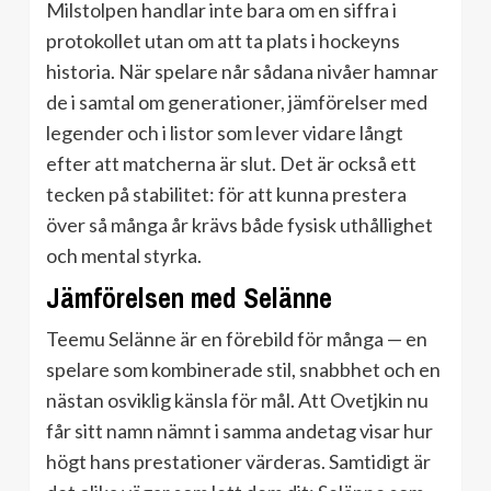
Milstolpen handlar inte bara om en siffra i
protokollet utan om att ta plats i hockeyns
historia. När spelare når sådana nivåer hamnar
de i samtal om generationer, jämförelser med
legender och i listor som lever vidare långt
efter att matcherna är slut. Det är också ett
tecken på stabilitet: för att kunna prestera
över så många år krävs både fysisk uthållighet
och mental styrka.
Jämförelsen med Selänne
Teemu Selänne är en förebild för många — en
spelare som kombinerade stil, snabbhet och en
nästan osviklig känsla för mål. Att Ovetjkin nu
får sitt namn nämnt i samma andetag visar hur
högt hans prestationer värderas. Samtidigt är