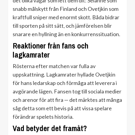
det olika vägar som lett dem dit: Selänne som
snabb målskytt från Finland och Ovetjkin som
kraftfull sniper med enormt skott. Båda bidrar
till sporten på sitt sätt, och jämförelsen blir
snarare en hyllning än en konkurrenssituation.
Reaktioner från fans och
lagkamrater
Rösterna efter matchen var fulla av
uppskattning. Lagkamrater hyllade Ovetjkin
för hans ledarskap och förmåga att leverera i
avgörande lägen. Fansen tog till sociala medier
och arenor för att fira — det märktes att många
såg detta som ett bevis på att vissa spelare
förändrar spelets historia.
Vad betyder det framåt?