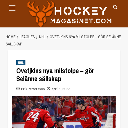
Primary
Skip
Menu
to
content
HOME
LEAGUES
NHL
OVETJKINS NYA MILSTOLPE – GÖR SELÄNNE
SÄLLSKAP
NHL
Ovetjkins nya milstolpe – gör
Selänne sällskap
Erik Pettersson
april 1, 2026