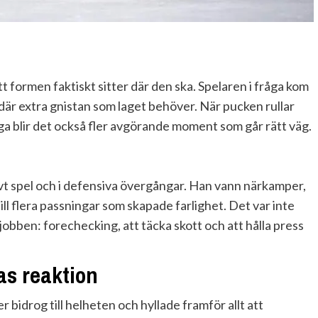
t formen faktiskt sitter där den ska. Spelaren i fråga kom
där extra gnistan som laget behöver. När pucken rullar
ga blir det också fler avgörande moment som går rätt väg.
sivt spel och i defensiva övergångar. Han vann närkamper,
ill flera passningar som skapade farlighet. Det var inte
obben: forechecking, att täcka skott och att hålla press
s reaktion
 bidrog till helheten och hyllade framför allt att