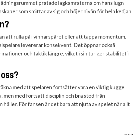
omklädningsrummet pratade lagkamraterna om hans lugn
kaper som smittar av sig och höjer nivån för hela kedjan.
en?
an att rulla på i vinnarspåret eller att tappa momentum.
kelspelare levererar konsekvent. Det öppnar också
ioner och taktik längre, vilket i sin tur ger stabilitet i
 oss?
 räkna med att spelaren fortsätter vara en viktig kugge
 men med fortsatt disciplin och bra stöd från
åller. För fansen är det bara att njuta av spelet när allt