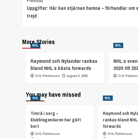
Continue
Previous
Uppgifter: Här kan stjärnan hamna – förhandlar om 
Reading
trejd
More Stories
NHL
NHL
Raymond och Nylander rankas
NHL:s svens
bland NHL:s bästa forwards
2020 till 20
Erik Pettersson
augusti 8, 2026
Erik Petters
You may have missed
SHL
NHL
Timrå i sorg –
Raymond och Nyl
klubblegendaren har gått
rankas bland NHL
bort
forwards
Erik Pettersson
Erik Pettersson