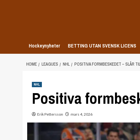
Skip
to
content
Hockeynyheter
BETTING UTAN SVENSK LICENS
HOME
LEAGUES
NHL
POSITIVA FORMBESKEDET – SLÅR TIL
NHL
Positiva formbeske
Erik Pettersson
mars 4, 2026