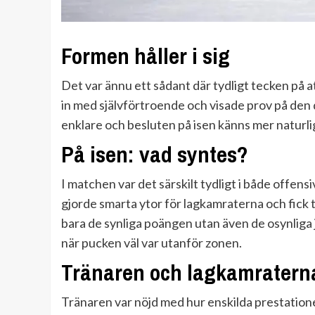
Formen håller i sig
Det var ännu ett sådant där tydligt tecken på at
in med självförtroende och visade prov på den 
enklare och besluten på isen känns mer naturli
På isen: vad syntes?
I matchen var det särskilt tydligt i både offen
gjorde smarta ytor för lagkamraterna och fick t
bara de synliga poängen utan även de osynliga j
när pucken väl var utanför zonen.
Tränaren och lagkamraterna
Tränaren var nöjd med hur enskilda prestationer