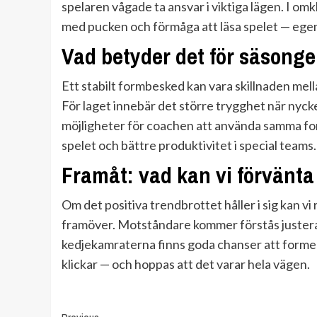
spelaren vågade ta ansvar i viktiga lägen. I 
med pucken och förmåga att läsa spelet — egens
Vad betyder det för säsong
Ett stabilt formbesked kan vara skillnaden mell
För laget innebär det större trygghet när nyc
möjligheter för coachen att använda samma format
spelet och bättre produktivitet i special teams.
Framåt: vad kan vi förvänta
Om det positiva trendbrottet håller i sig kan vi
framöver. Motståndare kommer förstås justera,
kedjekamraterna finns goda chanser att formen h
klickar — och hoppas att det varar hela vägen.