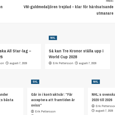
Next
en
VM-guldmedaljören trejdad – klar för hårdsatsande
utmanare
NHL
ka All Star-lag –
Så kan Tre Kronor ställa upp i
26
World Cup 2028
son
augusti 7, 2026
Erik Pettersson
augusti 7, 2026
SHL
NHL
ander
Går in i kontraktsår: ”Får
NHL:s svenska
:s bästa
acceptera att framtiden är
2020 till 2026
oviss”
Erik Pettersso
augusti 7, 2026
Erik Pettersson