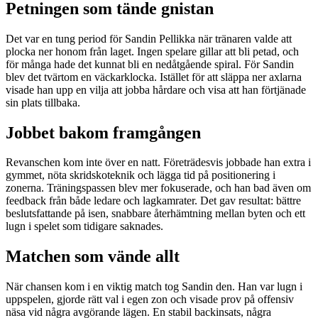
Petningen som tände gnistan
Det var en tung period för Sandin Pellikka när tränaren valde att
plocka ner honom från laget. Ingen spelare gillar att bli petad, och
för många hade det kunnat bli en nedåtgående spiral. För Sandin
blev det tvärtom en väckarklocka. Istället för att släppa ner axlarna
visade han upp en vilja att jobba hårdare och visa att han förtjänade
sin plats tillbaka.
Jobbet bakom framgången
Revanschen kom inte över en natt. Företrädesvis jobbade han extra i
gymmet, nöta skridskoteknik och lägga tid på positionering i
zonerna. Träningspassen blev mer fokuserade, och han bad även om
feedback från både ledare och lagkamrater. Det gav resultat: bättre
beslutsfattande på isen, snabbare återhämtning mellan byten och ett
lugn i spelet som tidigare saknades.
Matchen som vände allt
När chansen kom i en viktig match tog Sandin den. Han var lugn i
uppspelen, gjorde rätt val i egen zon och visade prov på offensiv
näsa vid några avgörande lägen. En stabil backinsats, några