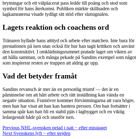
brytningar och ett välplacerat pass ledde till poäng och stod som
symbol för hans återkomst. Publiken märkte skillnaden och
lagkamraterna visade tydligt sitt stöd efter slutsignalen.
Lagets reaktion och coachens ord
Tränaren hyllade hans attityd och arbete efter matchen. Inte bara för
prestationen på isen utan också för hur han tagit kritiken och använt
den konstruktivt. I omklädningsrummet pratade laget om vikten av
att hålla samman, och många pekade på Sandins exempel som något
som inspirerar resten av truppen att aldrig ge upp.
Vad det betyder framåt
Sandins revansch är mer än en personlig triumf — det är en
påminnelse om att hårt arbete och rätt inställning kan vända en
negativ situation. Framöver kommer förväntningarna att vara högre,
men han har visat att han kan hantera pressen. Om han fortsätter i
samma spår kan han bli en stabil pjäs i lagbygget och en viktig
ledargestalt både på och utanför isen.
Continue
Previous
NHL-svensken petad i natt − efter misstaget
Next
Svenskens lyft − efter trejden
Reading