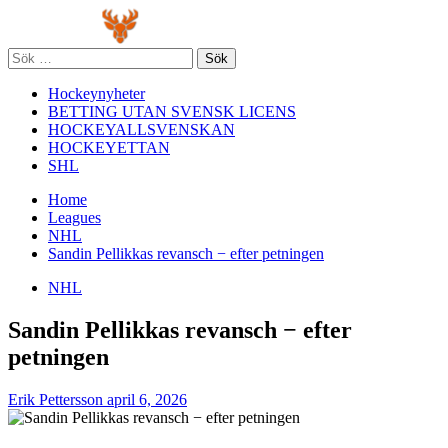
Skip
Primary
to
Menu
content
Sök
efter:
Hockeynyheter
BETTING UTAN SVENSK LICENS
HOCKEYALLSVENSKAN
HOCKEYETTAN
SHL
Home
Leagues
NHL
Sandin Pellikkas revansch − efter petningen
NHL
Sandin Pellikkas revansch − efter
petningen
Erik Pettersson
april 6, 2026