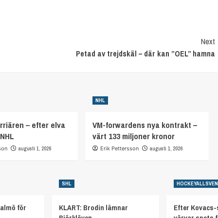
Next
Petad av trejdskäl – där kan ”OEL” hamna
NHL
rriären – efter elva
VM-forwardens nya kontrakt –
 NHL
värt 133 miljoner kronor
son
augusti 1, 2026
Erik Pettersson
augusti 1, 2026
SHL
HOCKEYALLSVE
almö för
KLART: Brodin lämnar
Efter Kovacs-
Björklöven
värvar spets 