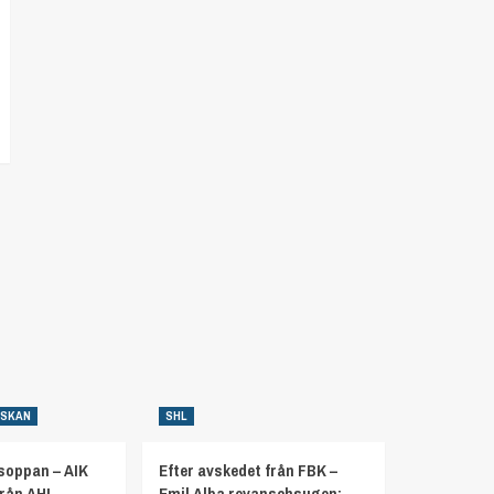
NSKAN
SHL
soppan – AIK
Efter avskedet från FBK –
från AHL
Emil Alba revanschsugen: