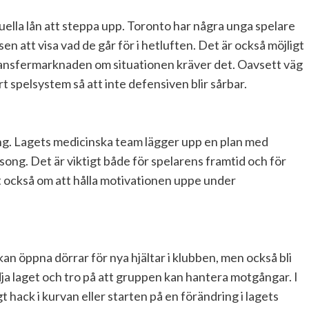
uella lån att steppa upp. Toronto har några unga spelare
en att visa vad de går för i hetluften. Det är också möjligt
transfermarknaden om situationen kräver det. Oavsett väg
 spelsystem så att inte defensiven blir sårbar.
ing. Lagets medicinska team lägger upp en plan med
äsong. Det är viktigt både för spelarens framtid och för
t också om att hålla motivationen uppe under
kan öppna dörrar för nya hjältar i klubben, men också bli
dja laget och tro på att gruppen kan hantera motgångar. I
igt hack i kurvan eller starten på en förändring i lagets