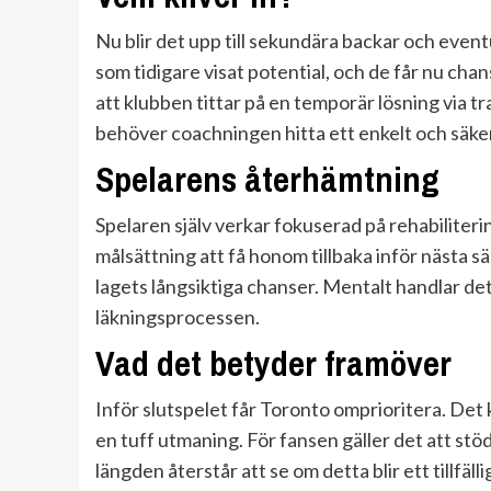
Nu blir det upp till sekundära backar och event
som tidigare visat potential, och de får nu chans
att klubben tittar på en temporär lösning via 
behöver coachningen hitta ett enkelt och säkert
Spelarens återhämtning
Spelaren själv verkar fokuserad på rehabiliter
målsättning att få honom tillbaka inför nästa s
lagets långsiktiga chanser. Mentalt handlar de
läkningsprocessen.
Vad det betyder framöver
Inför slutspelet får Toronto omprioritera. Det 
en tuff utmaning. För fansen gäller det att stö
längden återstår att se om detta blir ett tillfäll