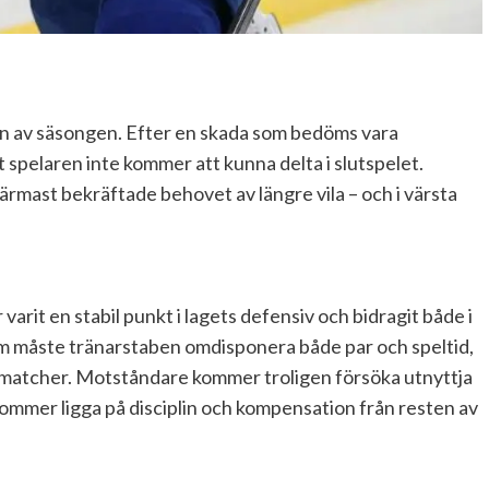
sten av säsongen. Efter en skada som bedöms vara
tt spelaren inte kommer att kunna delta i slutspelet.
mast bekräftade behovet av längre vila – och i värsta
varit en stabil punkt i lagets defensiv och bidragit både i
 måste tränarstaben omdisponera både par och speltid,
a matcher. Motståndare kommer troligen försöka utnyttja
mmer ligga på disciplin och kompensation från resten av