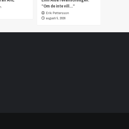
”Om de inte vill…”
n
Erik Pettersson
augusti 5, 2026