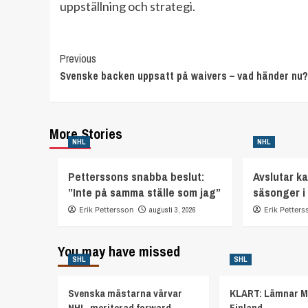
uppställning och strategi.
Continue
Previous
Svenske backen uppsatt på waivers – vad händer nu?
Reading
More Stories
NHL
NHL
Petterssons snabba beslut:
Avslutar ka
”Inte på samma ställe som jag”
säsonger i
Erik Pettersson
augusti 3, 2026
Erik Petters
You may have missed
SHL
SHL
Svenska mästarna värvar
KLART: Lämnar M
NHL-meriterad forward
Finland