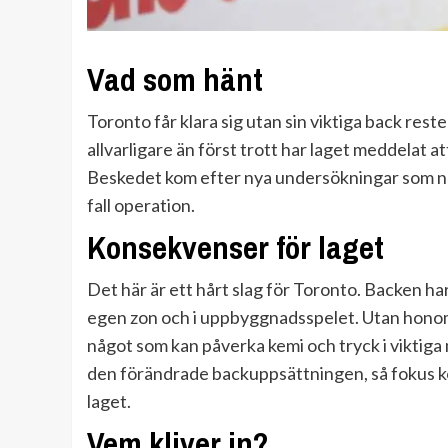
Vad som hänt
Toronto får klara sig utan sin viktiga back re
allvarligare än först trott har laget meddelat a
Beskedet kom efter nya undersökningar som när
fall operation.
Konsekvenser för laget
Det här är ett hårt slag för Toronto. Backen har 
egen zon och i uppbyggnadsspelet. Utan honom
något som kan påverka kemi och tryck i viktig
den förändrade backuppsättningen, så fokus ko
laget.
Vem kliver in?